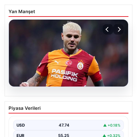
Yan Manşet
07.08.2026
Mauro Icardi ile Galatasaray arasındaki
Piyasa Verileri
aşk tamamen bitti!
USD
47.74
▲ +0.18%
EUR
55.25
▲ +0.32%