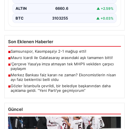
ALTIN
6660.6
▲ +2.59%
BTC
3103255
▲ +0.03%
Son Eklenen Haberler
Samsunspor, Kasımpaşa’yı 2-1 mağlup etti!
■
Mauro Icardi ile Galatasaray arasındaki aşk tamamen bitti!
■
‘Çerçeve Yasa’ya imza atmayan tek MHP’li vekilden çarpıcı
■
paylaşım
Merkez Bankası faiz kararı ne zaman? Ekonomistlerin nisan
■
ayı faiz beklentisi belli oldu
Gözler İstanbul’a çevrildi, bir belediye başkanından daha
■
açıklama geldi. “Yeni Parti’ye geçmiyorum”
Güncel