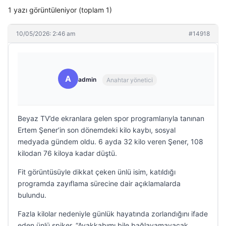
1 yazı görüntüleniyor (toplam 1)
10/05/2026: 2:46 am
#14918
A
admin
Anahtar yönetici
Beyaz TV’de ekranlara gelen spor programlarıyla tanınan
Ertem Şener’in son dönemdeki kilo kaybı, sosyal
medyada gündem oldu. 6 ayda 32 kilo veren Şener, 108
kilodan 76 kiloya kadar düştü.
Fit görüntüsüyle dikkat çeken ünlü isim, katıldığı
programda zayıflama sürecine dair açıklamalarda
bulundu.
Fazla kilolar nedeniyle günlük hayatında zorlandığını ifade
eden ünlü spiker, “Ayakkabımı bile bağlayamayacak