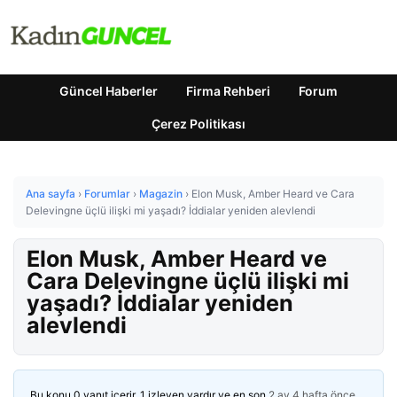
Güncel Haberler
Firma Rehberi
Forum
Çerez Politikası
Ana sayfa
›
Forumlar
›
Magazin
›
Elon Musk, Amber Heard ve Cara
Delevingne üçlü ilişki mi yaşadı? İddialar yeniden alevlendi
Elon Musk, Amber Heard ve
Cara Delevingne üçlü ilişki mi
yaşadı? İddialar yeniden
alevlendi
Bu konu 0 yanıt içerir, 1 izleyen vardır ve en son
2 ay 4 hafta önce