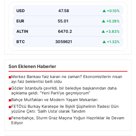
Parti’ye geçmiyorum”
USD
47.58
▲ +0.10%
{"title": "İstanbul'da Siyasi Gelişmeler ve Belediye
Başkanlarından Açıklamalar", "content": "İstanbul, son
EUR
55.01
▲ +0.29%
dönemde yaşanan siyasi…
ALTIN
6470.2
▲ +3.83%
BTC
3059621
▲ +1.32%
Son Eklenen Haberler
Merkez Bankası faiz kararı ne zaman? Ekonomistlerin nisan
■
ayı faiz beklentisi belli oldu
Gözler İstanbul’a çevrildi, bir belediye başkanından daha
■
açıklama geldi. “Yeni Parti’ye geçmiyorum”
Bahçe Mutfakları ve Modern Yaşam Mekanları
■
FETÖ’cü Burkay Karatepe ile İlişkili Şüphelinin İfadesi Gün
■
yüzüne Çıktı: ‘Salih Usta’ olarak Tanıdım
Fenerbahçe, Sturm Graz Maçına Yoğun Hazırlıklar ile Devam
■
Ediyor