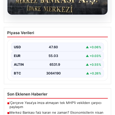
05.08.2026
Merkez Bankası faiz kararı ne zaman?
Piyasa Verileri
Ekonomistlerin nisan ayı faiz beklentisi
belli oldu
USD
47.60
▲ +0.06%
EUR
55.03
▲ +0.03%
ALTIN
6531.9
▲ +0.55%
BTC
3064190
▲ +0.26%
Son Eklenen Haberler
‘Çerçeve Yasa’ya imza atmayan tek MHP’li vekilden çarpıcı
■
paylaşım
Merkez Bankası faiz kararı ne zaman? Ekonomistlerin nisan
■