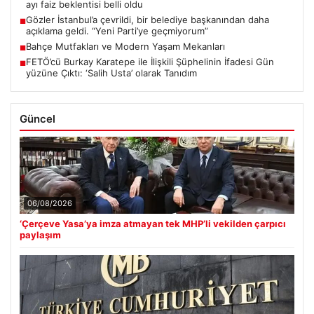
ayı faiz beklentisi belli oldu
Gözler İstanbul’a çevrildi, bir belediye başkanından daha
■
açıklama geldi. “Yeni Parti’ye geçmiyorum”
Bahçe Mutfakları ve Modern Yaşam Mekanları
■
FETÖ’cü Burkay Karatepe ile İlişkili Şüphelinin İfadesi Gün
■
yüzüne Çıktı: ‘Salih Usta’ olarak Tanıdım
Güncel
06/08/2026
‘Çerçeve Yasa’ya imza atmayan tek MHP’li vekilden çarpıcı
paylaşım