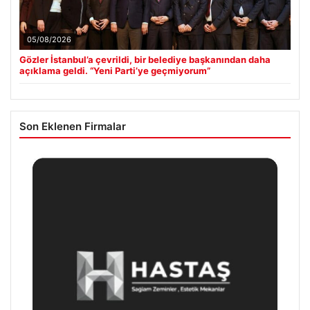
05/08/2026
Gözler İstanbul’a çevrildi, bir belediye başkanından daha
açıklama geldi. “Yeni Parti’ye geçmiyorum”
Son Eklenen Firmalar