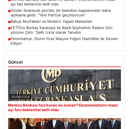
■
ayı faiz beklentisi belli oldu
Gözler İstanbul’a çevrildi, bir belediye başkanından daha
■
açıklama geldi. “Yeni Parti’ye geçmiyorum”
Bahçe Mutfakları ve Modern Yaşam Mekanları
■
FETÖ’cü Burkay Karatepe ile İlişkili Şüphelinin İfadesi Gün
■
yüzüne Çıktı: ‘Salih Usta’ olarak Tanıdım
Fenerbahçe, Sturm Graz Maçına Yoğun Hazırlıklar ile Devam
■
Ediyor
Güncel
05/08/2026
Merkez Bankası faiz kararı ne zaman? Ekonomistlerin nisan
ayı faiz beklentisi belli oldu