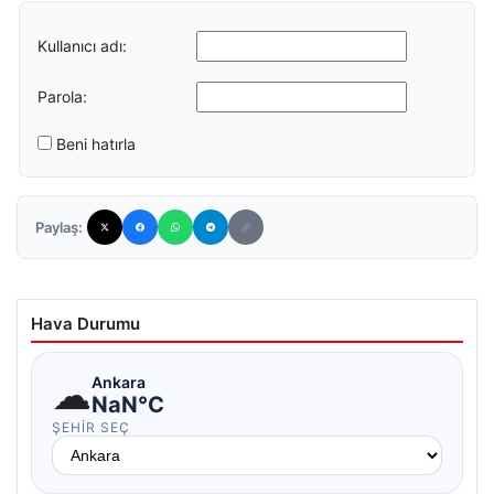
Kullanıcı adı:
Parola:
Beni hatırla
Paylaş:
Hava Durumu
☁
Ankara
NaN°C
ŞEHIR SEÇ