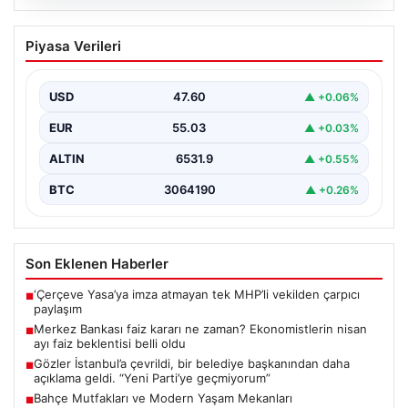
05.08.2026
Merkez Bankası faiz kararı ne zaman?
Piyasa Verileri
Ekonomistlerin nisan ayı faiz beklentisi
belli oldu
USD
47.60
▲ +0.06%
EUR
55.03
▲ +0.03%
ALTIN
6531.9
▲ +0.55%
BTC
3064190
▲ +0.26%
Son Eklenen Haberler
‘Çerçeve Yasa’ya imza atmayan tek MHP’li vekilden çarpıcı
■
paylaşım
Merkez Bankası faiz kararı ne zaman? Ekonomistlerin nisan
■
ayı faiz beklentisi belli oldu
Gözler İstanbul’a çevrildi, bir belediye başkanından daha
■
açıklama geldi. “Yeni Parti’ye geçmiyorum”
Bahçe Mutfakları ve Modern Yaşam Mekanları
■