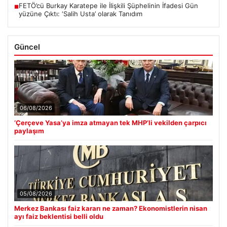
FETÖ’cü Burkay Karatepe ile İlişkili Şüphelinin İfadesi Gün
■
yüzüne Çıktı: ‘Salih Usta’ olarak Tanıdım
Güncel
06/08/2026
‘Çerçeve Yasa’ya imza atmayan tek MHP’li vekilden çarpıcı
paylaşım
05/08/2026
Merkez Bankası faiz kararı ne zaman? Ekonomistlerin nisan
ayı faiz beklentisi belli oldu