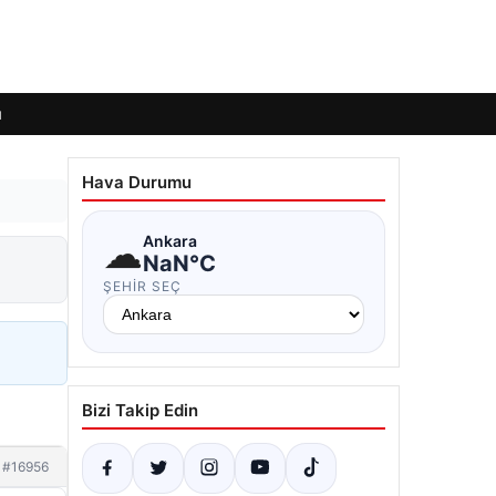
ı
Hava Durumu
☁
Ankara
NaN°C
ŞEHIR SEÇ
Bizi Takip Edin
#16956