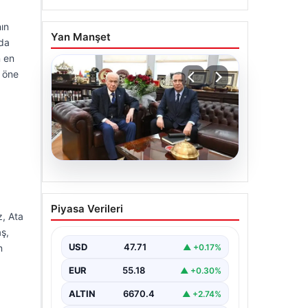
ın
Yan Manşet
ada
n en
ı öne
06.08.2026
‘Çerçeve Yasa’ya imza
Piyasa Verileri
atmayan tek MHP’li
, Ata
vekilden çarpıcı paylaşım
ş,
USD
47.71
▲ +0.17%
n
EUR
55.18
▲ +0.30%
ALTIN
6670.4
▲ +2.74%