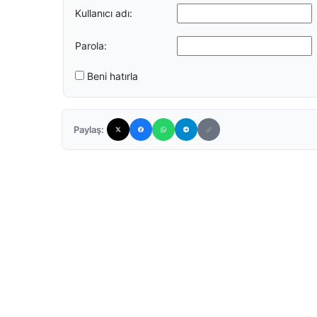
Kullanıcı adı:
Parola:
Beni hatırla
Paylaş: