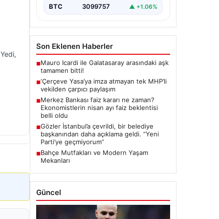
BTC
3099757
▲ +1.06%
Son Eklenen Haberler
Yedi,
Mauro Icardi ile Galatasaray arasındaki aşk
■
tamamen bitti!
‘Çerçeve Yasa’ya imza atmayan tek MHP’li
■
vekilden çarpıcı paylaşım
Merkez Bankası faiz kararı ne zaman?
■
Ekonomistlerin nisan ayı faiz beklentisi
belli oldu
Gözler İstanbul’a çevrildi, bir belediye
■
başkanından daha açıklama geldi. “Yeni
Parti’ye geçmiyorum”
Bahçe Mutfakları ve Modern Yaşam
■
Mekanları
Güncel