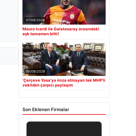
07/08/2026
Mauro Icardi ile Galatasaray arasındaki
aşk tamamen bitti!
06/08/2026
‘Çerçeve Yasa’ya imza atmayan tek MHP’li
vekilden çarpıcı paylaşım
Son Eklenen Firmalar