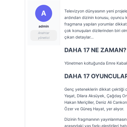
Televizyon dünyasının yeni projel
A
ardından dizinin konusu, oyuncu k
fragmana yapılan yorumlar dikkat
admin
çok konuşulan dizilerinden biri ol
Anahtar
çıkan detaylar…
yönetici
DAHA 17 NE ZAMAN?
Yönetmen koltuğunda Emre Kabaku
DAHA 17 OYUNCULAR
Genç yeteneklerin dikkat çektiği
Yaşat, Dilara Aksüyek, Çağdaş On
Hakan Meriçliler, Deniz Ali Canko
Özer ve Güneş Hayat, yer alıyor.
Dizinin fragmanının yayınlanmasın
arasındaki yaş farkı eleştirileri ha