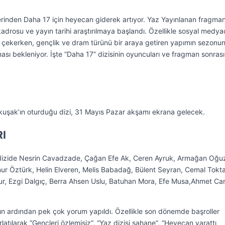
erinden Daha 17 için heyecan giderek artıyor. Yaz Yayınlanan fragman
adrosu ve yayın tarihi araştırılmaya başlandı. Özellikle sosyal medy
 çekerken, gençlik ve dram türünü bir araya getiren yapımın sezonu
ması bekleniyor. İşte “Daha 17” dizisinin oyuncuları ve fragman sonras
şak’ın oturduğu dizi, 31 Mayıs Pazar akşamı ekrana gelecek.
I
 dizide Nesrin Cavadzade, Çağan Efe Ak, Ceren Ayruk, Armağan Oğuz
ur Öztürk, Helin Elveren, Melis Babadağ, Bülent Seyran, Cemal Tokta
rur, Ezgi Dalgıç, Berra Ahsen Uslu, Batuhan Mora, Efe Musa,Ahmet Ca
ın ardından pek çok yorum yapıldı. Özellikle son dönemde başroller
tırlatılarak “Gençleri özlemişiz”, “Yaz dizisi şahane”, “Heyecan yarattı