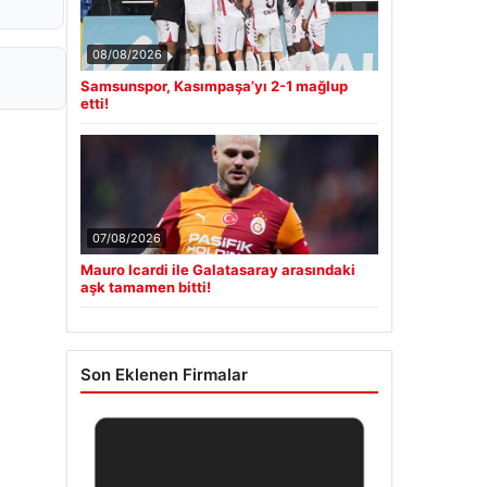
08/08/2026
Samsunspor, Kasımpaşa’yı 2-1 mağlup
etti!
07/08/2026
Mauro Icardi ile Galatasaray arasındaki
aşk tamamen bitti!
Son Eklenen Firmalar