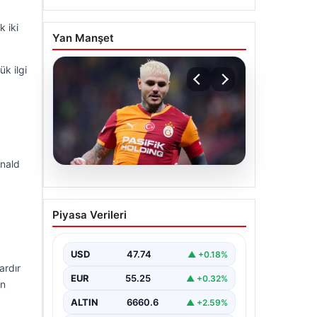
k iki
Yan Manşet
k ilgi
anald
07.08.2026
Mauro Icardi ile
Piyasa Verileri
Galatasaray arasındaki
aşk tamamen bitti!
USD
47.74
▲ +0.18%
ardır
EUR
55.25
▲ +0.32%
en
ALTIN
6660.6
▲ +2.59%