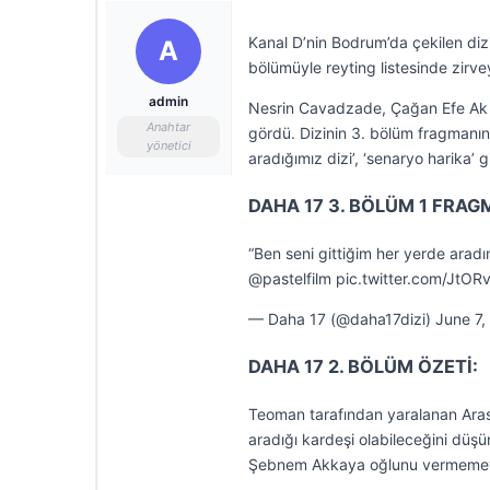
Kanal D’nin Bodrum’da çekilen dizi
A
bölümüyle reyting listesinde zirve
admin
Nesrin Cavadzade, Çağan Efe Ak ve
Anahtar
gördü. Dizinin 3. bölüm fragmanına
yönetici
aradığımız dizi’, ‘senaryo harika’ g
DAHA 17 3. BÖLÜM 1 FRAG
“Ben seni gittiğim her yerde ar
@pastelfilm pic.twitter.com/JtOR
— Daha 17 (@daha17dizi) June 7,
DAHA 17 2. BÖLÜM ÖZETİ:
Teoman tarafından yaralanan Aras 
aradığı kardeşi olabileceğini düş
Şebnem Akkaya oğlunu vermemeye