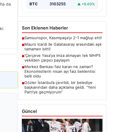
aha da
BTC
3103255
▲ +0.03%
Son Eklenen Haberler
ki
Samsunspor, Kasımpaşa’yı 2-1 mağlup etti!
■
Mauro Icardi ile Galatasaray arasındaki aşk
■
tamamen bitti!
‘Çerçeve Yasa’ya imza atmayan tek MHP’li
■
vekilden çarpıcı paylaşım
Merkez Bankası faiz kararı ne zaman?
■
Ekonomistlerin nisan ayı faiz beklentisi
belli oldu
Gözler İstanbul’a çevrildi, bir belediye
■
başkanından daha açıklama geldi. “Yeni
Parti’ye geçmiyorum”
Güncel