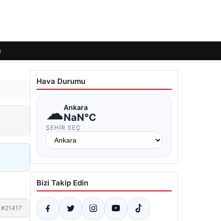
ı
Hava Durumu
☁
Ankara
NaN°C
ŞEHIR SEÇ
Bizi Takip Edin
#21417