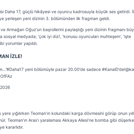
si Daha 17, güçlü hikâyesi ve oyuncu kadrosuyla büyük ses getirdi. İl
ye yerleşen yeni dizinin 3. bölümünden ilk fragman geldi.
 Armağan Oğuz’un başrollerini paylaştığı yeni dizinin fragmanı büyü
 sosyal medyada; ‘çok iyi dizi’, ‘konusu oyuncuları muhteşem’, ‘işte
ibi yorumlar yapıldı.
MAN İZLE!
adım…”#Daha17 yeni bölümüyle pazar 20.00’de sadece #KanalD’de!@k
vOfFAz
 2026
yere yığılırken Teoman’ın kolundaki karga dövmesini görüp onun yıll
ünür. Teoman’ın Aras’ı yaralaması Akkaya Ailesi’ne bomba gibi düşerk
 kararlıdır.