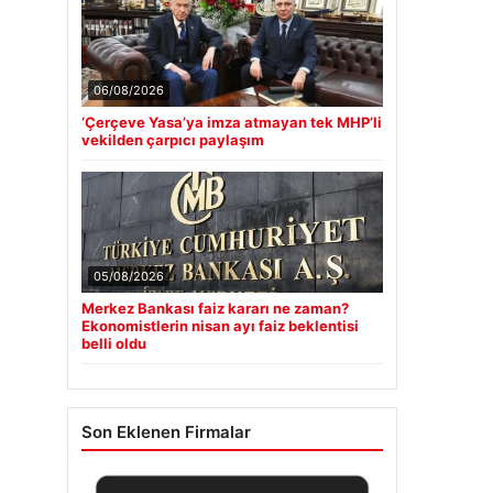
06/08/2026
‘Çerçeve Yasa’ya imza atmayan tek MHP’li
vekilden çarpıcı paylaşım
05/08/2026
Merkez Bankası faiz kararı ne zaman?
Ekonomistlerin nisan ayı faiz beklentisi
belli oldu
Son Eklenen Firmalar