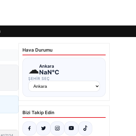
ı
Hava Durumu
☁
Ankara
NaN°C
ŞEHIR SEÇ
Bizi Takip Edin
#17124