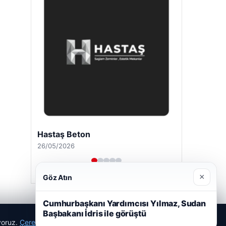
Hastaş Beton
26/05/2026
×
Göz Atın
Cumhurbaşkanı Yardımcısı Yılmaz, Sudan
Başbakanı İdris ile görüştü
ıyoruz.
Çerez Politikamız
Reddet
Kabul Et