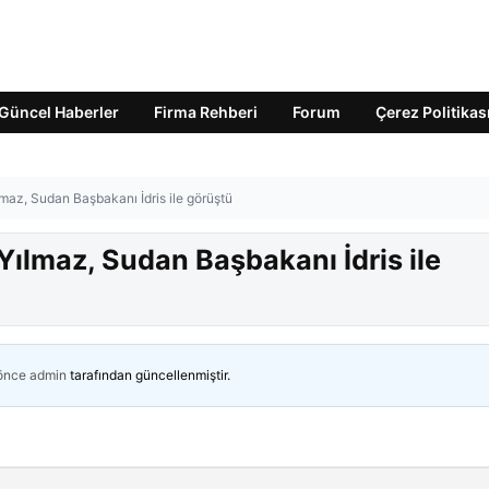
Güncel Haberler
Firma Rehberi
Forum
Çerez Politikas
az, Sudan Başbakanı İdris ile görüştü
ılmaz, Sudan Başbakanı İdris ile
 önce
admin
tarafından güncellenmiştir.