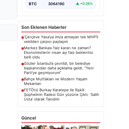
BTC
3064190
▲ +0.26%
Son Eklenen Haberler
‘Çerçeve Yasa’ya imza atmayan tek MHP’li
■
vekilden çarpıcı paylaşım
Merkez Bankası faiz kararı ne zaman?
■
Ekonomistlerin nisan ayı faiz beklentisi
belli oldu
Gözler İstanbul’a çevrildi, bir belediye
■
başkanından daha açıklama geldi. “Yeni
Parti’ye geçmiyorum”
Bahçe Mutfakları ve Modern Yaşam
■
Mekanları
FETÖ’cü Burkay Karatepe ile İlişkili
■
Şüphelinin İfadesi Gün yüzüne Çıktı: ‘Salih
Usta’ olarak Tanıdım
Güncel