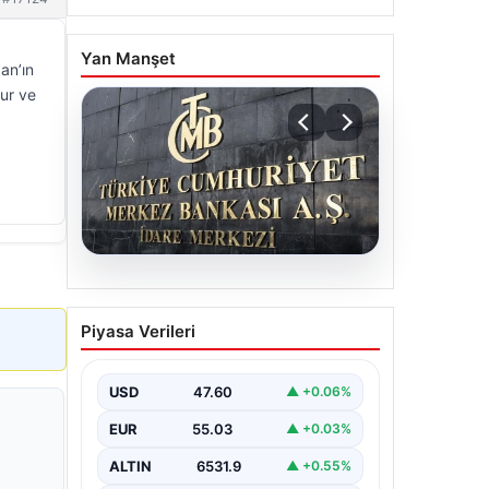
Yan Manşet
an’ın
zur ve
05.08.2026
Merkez Bankası faiz kararı
Piyasa Verileri
ne zaman? Ekonomistlerin
nisan ayı faiz beklentisi
belli oldu
USD
47.60
▲ +0.06%
EUR
55.03
▲ +0.03%
ALTIN
6531.9
▲ +0.55%