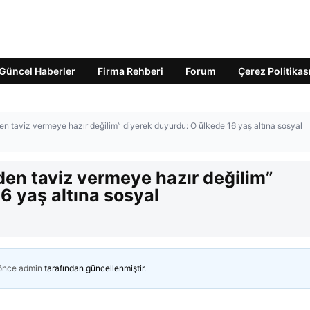
Güncel Haberler
Firma Rehberi
Forum
Çerez Politikas
en taviz vermeye hazır değilim” diyerek duyurdu: O ülkede 16 yaş altına sosyal
den taviz vermeye hazır değilim”
6 yaş altına sosyal
 önce
admin
tarafından güncellenmiştir.