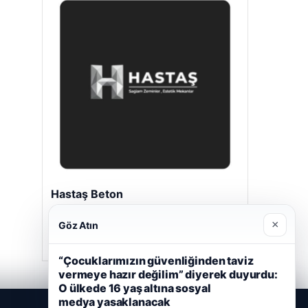
Hastaş Beton
26/05/2026
×
Göz Atın
“Çocuklarımızın güvenliğinden taviz
vermeye hazır değilim” diyerek duyurdu:
O ülkede 16 yaş altına sosyal
medya yasaklanacak