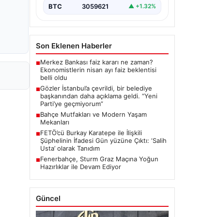
BTC
3059621
▲ +1.32%
Son Eklenen Haberler
Merkez Bankası faiz kararı ne zaman?
■
Ekonomistlerin nisan ayı faiz beklentisi
belli oldu
Gözler İstanbul’a çevrildi, bir belediye
■
başkanından daha açıklama geldi. “Yeni
Parti’ye geçmiyorum”
Bahçe Mutfakları ve Modern Yaşam
■
Mekanları
FETÖ’cü Burkay Karatepe ile İlişkili
■
Şüphelinin İfadesi Gün yüzüne Çıktı: ‘Salih
Usta’ olarak Tanıdım
Fenerbahçe, Sturm Graz Maçına Yoğun
■
Hazırlıklar ile Devam Ediyor
Güncel