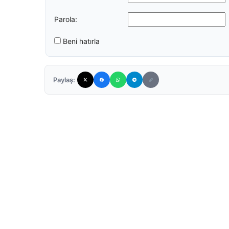
Parola:
Beni hatırla
Paylaş: