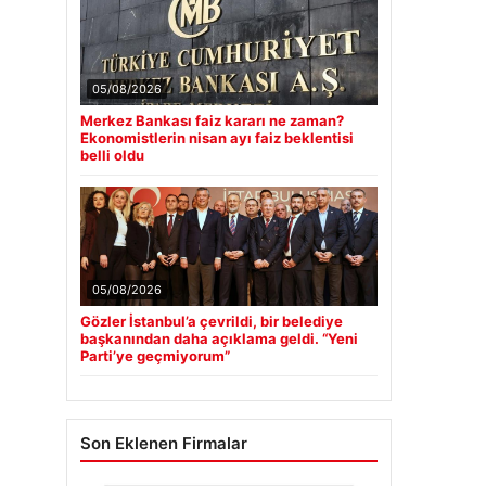
05/08/2026
Merkez Bankası faiz kararı ne zaman?
Ekonomistlerin nisan ayı faiz beklentisi
belli oldu
05/08/2026
Gözler İstanbul’a çevrildi, bir belediye
başkanından daha açıklama geldi. “Yeni
Parti’ye geçmiyorum”
Son Eklenen Firmalar