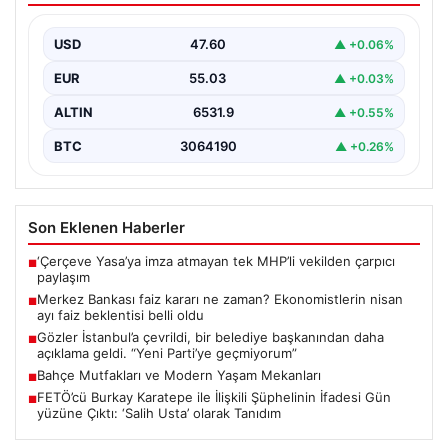
belli oldu
USD
47.60
▲ +0.06%
EUR
55.03
▲ +0.03%
ALTIN
6531.9
▲ +0.55%
BTC
3064190
▲ +0.26%
Son Eklenen Haberler
‘Çerçeve Yasa’ya imza atmayan tek MHP’li vekilden çarpıcı
■
paylaşım
Merkez Bankası faiz kararı ne zaman? Ekonomistlerin nisan
■
ayı faiz beklentisi belli oldu
Gözler İstanbul’a çevrildi, bir belediye başkanından daha
■
açıklama geldi. “Yeni Parti’ye geçmiyorum”
Bahçe Mutfakları ve Modern Yaşam Mekanları
■
FETÖ’cü Burkay Karatepe ile İlişkili Şüphelinin İfadesi Gün
■
yüzüne Çıktı: ‘Salih Usta’ olarak Tanıdım