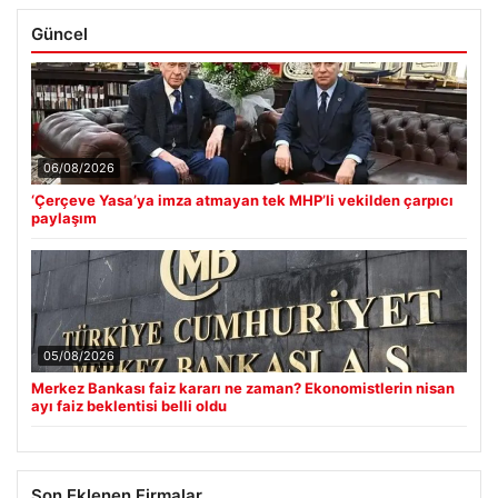
Güncel
06/08/2026
‘Çerçeve Yasa’ya imza atmayan tek MHP’li vekilden çarpıcı
paylaşım
05/08/2026
Merkez Bankası faiz kararı ne zaman? Ekonomistlerin nisan
ayı faiz beklentisi belli oldu
Son Eklenen Firmalar