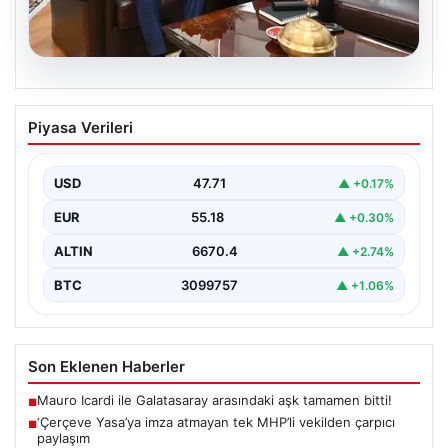
06.08.2026
‘Çerçeve Yasa’ya imza atmayan tek
Piyasa Verileri
MHP’li vekilden çarpıcı paylaşım
USD
47.71
▲ +0.17%
EUR
55.18
▲ +0.30%
ALTIN
6670.4
▲ +2.74%
BTC
3099757
▲ +1.06%
Son Eklenen Haberler
Mauro Icardi ile Galatasaray arasındaki aşk tamamen bitti!
■
‘Çerçeve Yasa’ya imza atmayan tek MHP’li vekilden çarpıcı
■
paylaşım