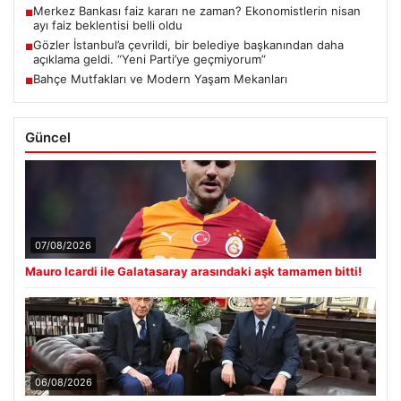
Merkez Bankası faiz kararı ne zaman? Ekonomistlerin nisan
■
ayı faiz beklentisi belli oldu
Gözler İstanbul’a çevrildi, bir belediye başkanından daha
■
açıklama geldi. “Yeni Parti’ye geçmiyorum”
Bahçe Mutfakları ve Modern Yaşam Mekanları
■
Güncel
07/08/2026
Mauro Icardi ile Galatasaray arasındaki aşk tamamen bitti!
06/08/2026