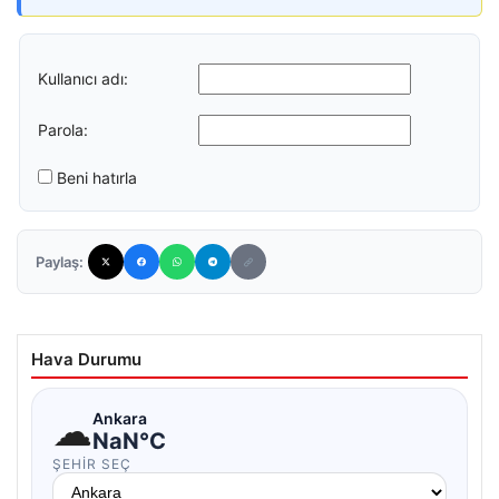
Kullanıcı adı:
Parola:
Beni hatırla
Paylaş:
Hava Durumu
☁
Ankara
NaN°C
ŞEHIR SEÇ