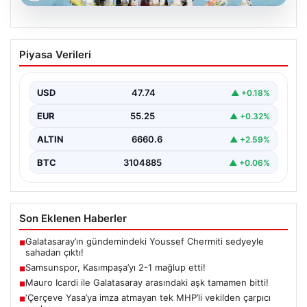
08.08.2026
Samsunspor, Kasımpaşa’yı 2-1 mağlup
Piyasa Verileri
etti!
USD
47.74
▲ +0.18%
EUR
55.25
▲ +0.32%
ALTIN
6660.6
▲ +2.59%
BTC
3104885
▲ +0.06%
Son Eklenen Haberler
Galatasaray’ın gündemindeki Youssef Chermiti sedyeyle
■
sahadan çıktı!
Samsunspor, Kasımpaşa’yı 2-1 mağlup etti!
■
Mauro Icardi ile Galatasaray arasındaki aşk tamamen bitti!
■
‘Çerçeve Yasa’ya imza atmayan tek MHP’li vekilden çarpıcı
■