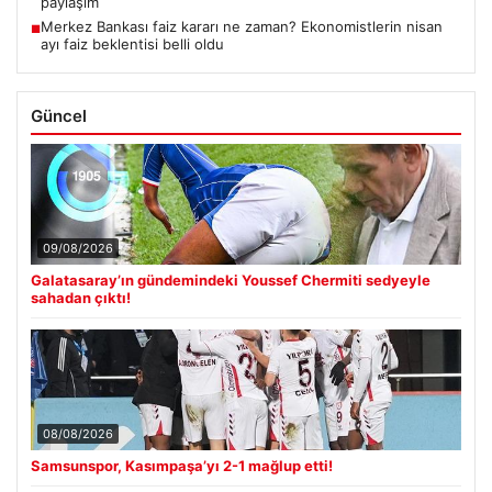
paylaşım
Merkez Bankası faiz kararı ne zaman? Ekonomistlerin nisan
■
ayı faiz beklentisi belli oldu
Güncel
09/08/2026
Galatasaray’ın gündemindeki Youssef Chermiti sedyeyle
sahadan çıktı!
08/08/2026
Samsunspor, Kasımpaşa’yı 2-1 mağlup etti!