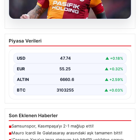
07.08.2026
Mauro Icardi ile Galatasaray arasındaki
Piyasa Verileri
aşk tamamen bitti!
USD
47.74
▲ +0.18%
EUR
55.25
▲ +0.32%
ALTIN
6660.6
▲ +2.59%
BTC
3103255
▲ +0.03%
Son Eklenen Haberler
Samsunspor, Kasımpaşa’yı 2-1 mağlup etti!
■
Mauro Icardi ile Galatasaray arasındaki aşk tamamen bitti!
■
‘Çerçeve Yasa’ya imza atmayan tek MHP’li vekilden çarpıcı