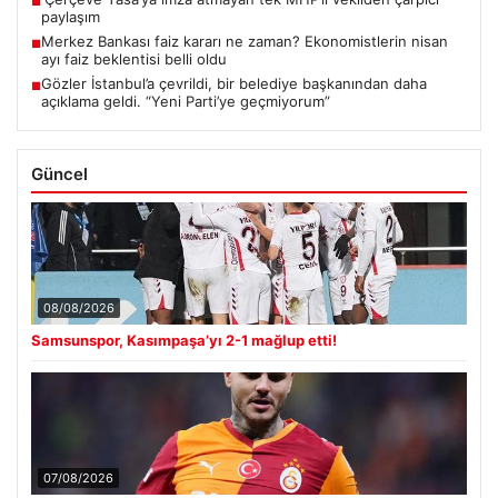
■
paylaşım
Merkez Bankası faiz kararı ne zaman? Ekonomistlerin nisan
■
ayı faiz beklentisi belli oldu
Gözler İstanbul’a çevrildi, bir belediye başkanından daha
■
açıklama geldi. “Yeni Parti’ye geçmiyorum”
Güncel
08/08/2026
Samsunspor, Kasımpaşa’yı 2-1 mağlup etti!
07/08/2026