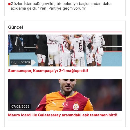
Gözler İstanbul’a çevrildi, bir belediye başkanından daha
■
açıklama geldi. “Yeni Parti’ye geçmiyorum”
Güncel
08/08/2026
Samsunspor, Kasımpaşa’yı 2-1 mağlup etti!
07/08/2026
Mauro Icardi ile Galatasaray arasındaki aşk tamamen bitti!