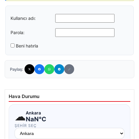
Kullanıcı adı:
Parola:
Beni hatırla
Paylaş:
Hava Durumu
☁
Ankara
NaN°C
ŞEHIR SEÇ