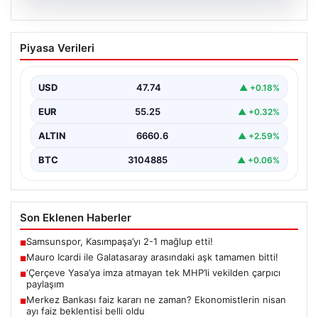
07.08.2026
Mauro Icardi ile Galatasaray arasındaki
Piyasa Verileri
aşk tamamen bitti!
USD
47.74
▲ +0.18%
EUR
55.25
▲ +0.32%
ALTIN
6660.6
▲ +2.59%
BTC
3104885
▲ +0.06%
Son Eklenen Haberler
Samsunspor, Kasımpaşa’yı 2-1 mağlup etti!
■
Mauro Icardi ile Galatasaray arasındaki aşk tamamen bitti!
■
‘Çerçeve Yasa’ya imza atmayan tek MHP’li vekilden çarpıcı
■
paylaşım
Merkez Bankası faiz kararı ne zaman? Ekonomistlerin nisan
■
ayı faiz beklentisi belli oldu