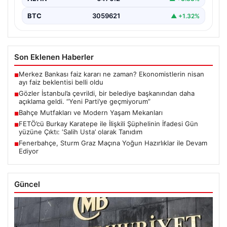
BTC
3059621
▲ +1.32%
Son Eklenen Haberler
Merkez Bankası faiz kararı ne zaman? Ekonomistlerin nisan
■
ayı faiz beklentisi belli oldu
Gözler İstanbul’a çevrildi, bir belediye başkanından daha
■
açıklama geldi. “Yeni Parti’ye geçmiyorum”
Bahçe Mutfakları ve Modern Yaşam Mekanları
■
FETÖ’cü Burkay Karatepe ile İlişkili Şüphelinin İfadesi Gün
■
yüzüne Çıktı: ‘Salih Usta’ olarak Tanıdım
Fenerbahçe, Sturm Graz Maçına Yoğun Hazırlıklar ile Devam
■
Ediyor
Güncel