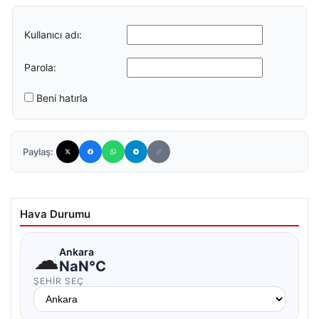
Kullanıcı adı:
Parola:
Beni hatırla
Paylaş:
Hava Durumu
☁
Ankara
NaN°C
ŞEHIR SEÇ