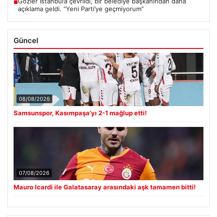
Gözler İstanbul’a çevrildi, bir belediye başkanından daha
■
açıklama geldi. “Yeni Parti’ye geçmiyorum”
Güncel
08/08/2026
Samsunspor, Kasımpaşa’yı 2-1 mağlup etti!
07/08/2026
Mauro Icardi ile Galatasaray arasındaki aşk tamamen bitti!