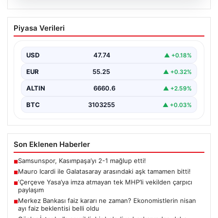
07.08.2026
Mauro Icardi ile Galatasaray arasındaki
Piyasa Verileri
aşk tamamen bitti!
USD
47.74
▲ +0.18%
EUR
55.25
▲ +0.32%
ALTIN
6660.6
▲ +2.59%
BTC
3103255
▲ +0.03%
Son Eklenen Haberler
Samsunspor, Kasımpaşa’yı 2-1 mağlup etti!
■
Mauro Icardi ile Galatasaray arasındaki aşk tamamen bitti!
■
‘Çerçeve Yasa’ya imza atmayan tek MHP’li vekilden çarpıcı
■
paylaşım
Merkez Bankası faiz kararı ne zaman? Ekonomistlerin nisan
■
ayı faiz beklentisi belli oldu