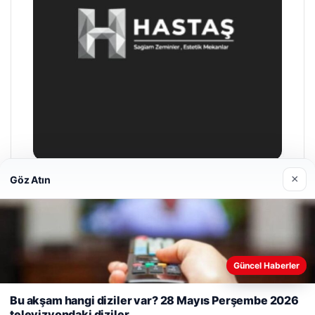
×
Göz Atın
Prenses Night Club
29/04/2026
Web sitemizi nasıl kullandığınızı daha iyi anlayabilmek,
Güncel Haberler
deneyiminizi kişiselleştirmek ve geliştirmek amacıyla çerezler
kullanıyoruz.
Çerez Politikamız
Bu akşam hangi diziler var? 28 Mayıs Perşembe 2026
televizyondaki diziler
Reddet
Kabul Et