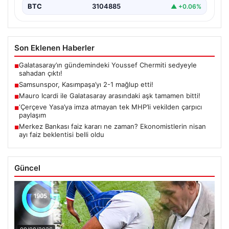
BTC
3104885
▲ +0.06%
Son Eklenen Haberler
Galatasaray’ın gündemindeki Youssef Chermiti sedyeyle
■
sahadan çıktı!
Samsunspor, Kasımpaşa’yı 2-1 mağlup etti!
■
Mauro Icardi ile Galatasaray arasındaki aşk tamamen bitti!
■
‘Çerçeve Yasa’ya imza atmayan tek MHP’li vekilden çarpıcı
■
paylaşım
Merkez Bankası faiz kararı ne zaman? Ekonomistlerin nisan
■
ayı faiz beklentisi belli oldu
Güncel