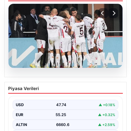
08.08.2026
Samsunspor, Kasımpaşa’yı 2-1 mağlup
Piyasa Verileri
etti!
USD
47.74
▲ +0.18%
EUR
55.25
▲ +0.32%
ALTIN
6660.6
▲ +2.59%