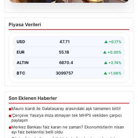
06.08.2026
‘Çerçeve Yasa’ya imza atmayan tek
Piyasa Verileri
MHP’li vekilden çarpıcı paylaşım
USD
47.71
▲ +0.17%
EUR
55.18
▲ +0.30%
ALTIN
6670.4
▲ +2.74%
BTC
3099757
▲ +1.06%
Son Eklenen Haberler
Mauro Icardi ile Galatasaray arasındaki aşk tamamen bitti!
■
‘Çerçeve Yasa’ya imza atmayan tek MHP’li vekilden çarpıcı
■
paylaşım
Merkez Bankası faiz kararı ne zaman? Ekonomistlerin nisan
■
ayı faiz beklentisi belli oldu