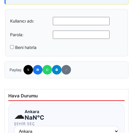
Kullanıcı adı:
Parola:
Beni hatırla
Paylaş:
Hava Durumu
☁
Ankara
NaN°C
ŞEHIR SEÇ