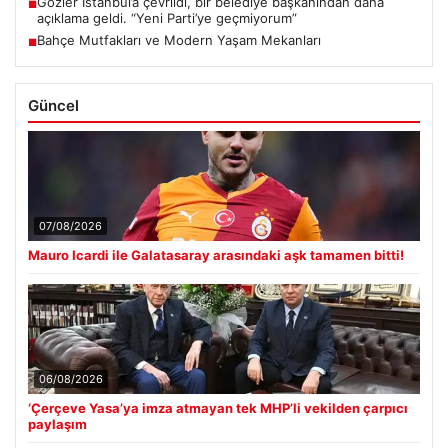
Gözler İstanbul’a çevrildi, bir belediye başkanından daha
■
açıklama geldi. “Yeni Parti’ye geçmiyorum”
Bahçe Mutfakları ve Modern Yaşam Mekanları
■
Güncel
07/08/2026
Mauro Icardi ile Galatasaray arasındaki aşk tamamen bitti!
06/08/2026
‘Çerçeve Yasa’ya imza atmayan tek MHP’li vekilden çarpıcı
paylaşım