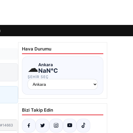
ı
Hava Durumu
☁
Ankara
NaN°C
ŞEHIR SEÇ
Bizi Takip Edin
#14663