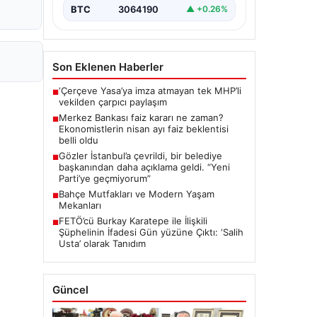
BTC
3064190
▲ +0.26%
Son Eklenen Haberler
‘Çerçeve Yasa’ya imza atmayan tek MHP’li
■
vekilden çarpıcı paylaşım
Merkez Bankası faiz kararı ne zaman?
■
Ekonomistlerin nisan ayı faiz beklentisi
belli oldu
Gözler İstanbul’a çevrildi, bir belediye
■
başkanından daha açıklama geldi. “Yeni
Parti’ye geçmiyorum”
Bahçe Mutfakları ve Modern Yaşam
■
Mekanları
FETÖ’cü Burkay Karatepe ile İlişkili
■
Şüphelinin İfadesi Gün yüzüne Çıktı: ‘Salih
Usta’ olarak Tanıdım
Güncel