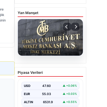
üre
Yan Manşet
lık
inin
05.08.2026
Merkez Bankası faiz kararı
Piyasa Verileri
ne zaman? Ekonomistlerin
nisan ayı faiz beklentisi
belli oldu
USD
47.60
▲ +0.06%
EUR
55.03
▲ +0.03%
ALTIN
6531.9
▲ +0.55%