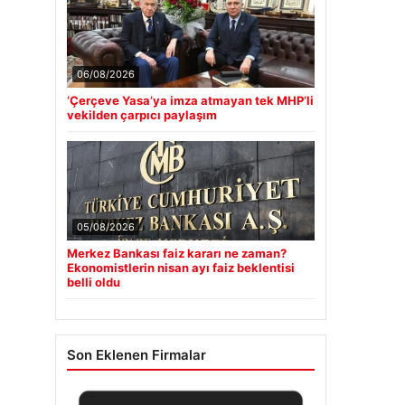
06/08/2026
‘Çerçeve Yasa’ya imza atmayan tek MHP’li
vekilden çarpıcı paylaşım
05/08/2026
Merkez Bankası faiz kararı ne zaman?
Ekonomistlerin nisan ayı faiz beklentisi
belli oldu
Son Eklenen Firmalar