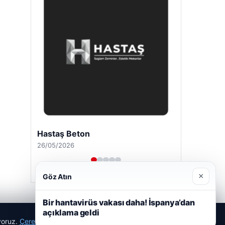
Hastaş Beton
26/05/2026
×
Göz Atın
Bir hantavirüs vakası daha! İspanya’dan
açıklama geldi
ıyoruz.
Çerez Politikamız
Reddet
Kabul Et