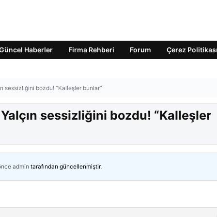
Güncel Haberler
Firma Rehberi
Forum
Çerez Politikas
n sessizliğini bozdu! “Kalleşler bunlar”
Yalçın sessizliğini bozdu! “Kalleşler
 önce
admin
tarafından güncellenmiştir.