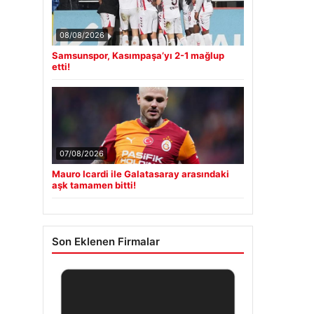
08/08/2026
Samsunspor, Kasımpaşa’yı 2-1 mağlup
etti!
07/08/2026
Mauro Icardi ile Galatasaray arasındaki
aşk tamamen bitti!
Son Eklenen Firmalar