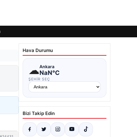
ı
Hava Durumu
☁
Ankara
NaN°C
ŞEHIR SEÇ
Bizi Takip Edin
#24431