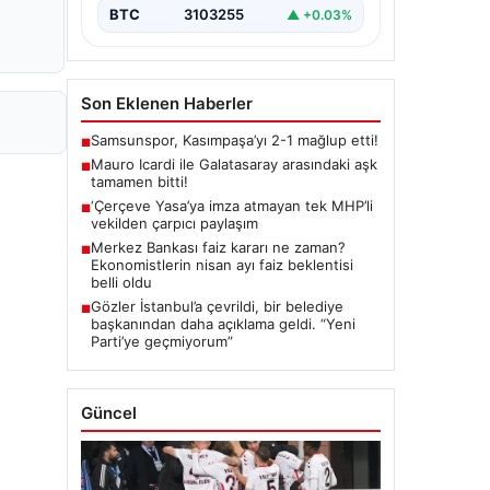
BTC
3103255
▲ +0.03%
Son Eklenen Haberler
Samsunspor, Kasımpaşa’yı 2-1 mağlup etti!
■
Mauro Icardi ile Galatasaray arasındaki aşk
■
tamamen bitti!
‘Çerçeve Yasa’ya imza atmayan tek MHP’li
■
vekilden çarpıcı paylaşım
Merkez Bankası faiz kararı ne zaman?
■
Ekonomistlerin nisan ayı faiz beklentisi
belli oldu
Gözler İstanbul’a çevrildi, bir belediye
■
başkanından daha açıklama geldi. “Yeni
Parti’ye geçmiyorum”
Güncel