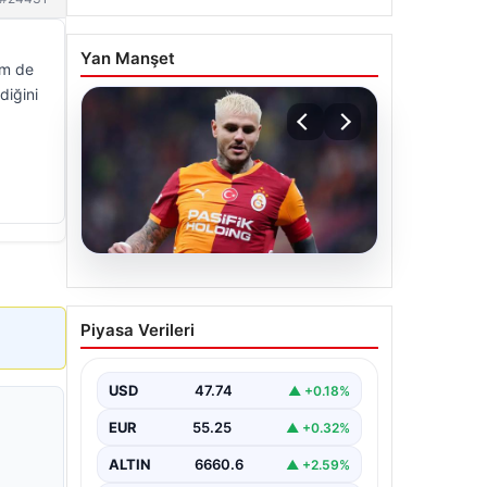
Yan Manşet
em de
diğini
07.08.2026
Mauro Icardi ile
Piyasa Verileri
Galatasaray arasındaki
aşk tamamen bitti!
USD
47.74
▲ +0.18%
EUR
55.25
▲ +0.32%
ALTIN
6660.6
▲ +2.59%