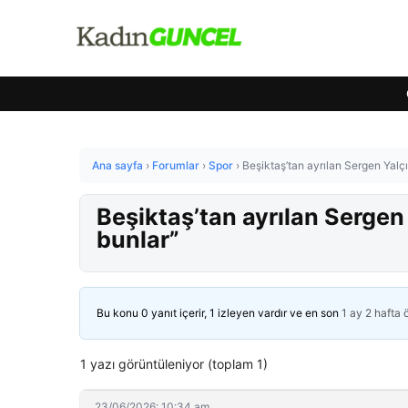
Ana sayfa
›
Forumlar
›
Spor
›
Beşiktaş’tan ayrılan Sergen Yalçı
Beşiktaş’tan ayrılan Sergen 
bunlar”
Bu konu 0 yanıt içerir, 1 izleyen vardır ve en son
1 ay 2 hafta
1 yazı görüntüleniyor (toplam 1)
23/06/2026: 10:34 am