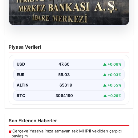
05.08.2026
Merkez Bankası faiz kararı ne zaman?
Piyasa Verileri
Ekonomistlerin nisan ayı faiz beklentisi
belli oldu
USD
47.60
▲ +0.06%
EUR
55.03
▲ +0.03%
ALTIN
6531.9
▲ +0.55%
BTC
3064190
▲ +0.26%
Son Eklenen Haberler
‘Çerçeve Yasa’ya imza atmayan tek MHP’li vekilden çarpıcı
■
paylaşım