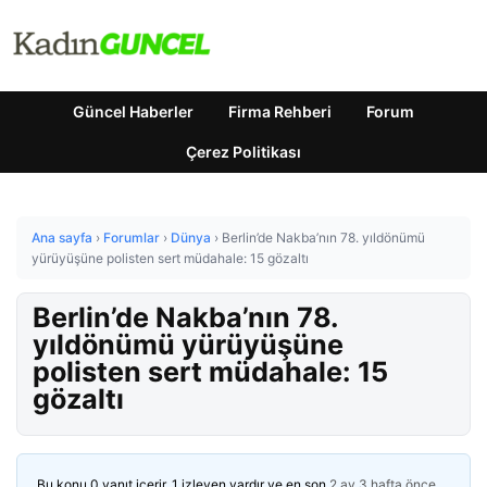
Güncel Haberler
Firma Rehberi
Forum
Çerez Politikası
Ana sayfa
›
Forumlar
›
Dünya
›
Berlin’de Nakba’nın 78. yıldönümü
yürüyüşüne polisten sert müdahale: 15 gözaltı
Berlin’de Nakba’nın 78.
yıldönümü yürüyüşüne
polisten sert müdahale: 15
gözaltı
Bu konu 0 yanıt içerir, 1 izleyen vardır ve en son
2 ay 3 hafta önce