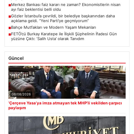
Merkez Bankası faiz kararı ne zaman? Ekonomistlerin nisan
■
ayı faiz beklentisi belli oldu
Gözler İstanbul’a çevrildi, bir belediye başkanından daha
■
açıklama geldi. “Yeni Parti’ye geçmiyorum”
Bahçe Mutfakları ve Modern Yaşam Mekanları
■
FETÖ’cü Burkay Karatepe ile İlişkili Şüphelinin İfadesi Gün
■
yüzüne Çıktı: ‘Salih Usta’ olarak Tanıdım
Güncel
06/08/2026
‘Çerçeve Yasa’ya imza atmayan tek MHP’li vekilden çarpıcı
paylaşım