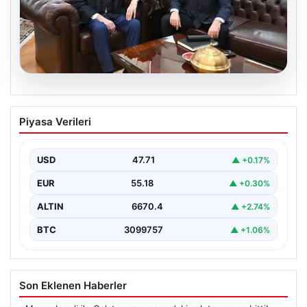
06.08.2026
‘Çerçeve Yasa’ya imza atmayan tek
Piyasa Verileri
MHP’li vekilden çarpıcı paylaşım
USD
47.71
▲ +0.17%
EUR
55.18
▲ +0.30%
ALTIN
6670.4
▲ +2.74%
BTC
3099757
▲ +1.06%
Son Eklenen Haberler