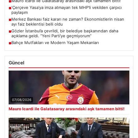
Mauro Icardi ile Galatasaray arasındaki aşk tamamen bitti!
■
‘Çerçeve Yasa’ya imza atmayan tek MHP’li vekilden çarpıcı
■
paylaşım
Merkez Bankası faiz kararı ne zaman? Ekonomistlerin nisan
■
ayı faiz beklentisi belli oldu
Gözler İstanbul’a çevrildi, bir belediye başkanından daha
■
açıklama geldi. “Yeni Parti’ye geçmiyorum”
Bahçe Mutfakları ve Modern Yaşam Mekanları
■
Güncel
07/08/2026
Mauro Icardi ile Galatasaray arasındaki aşk tamamen bitti!