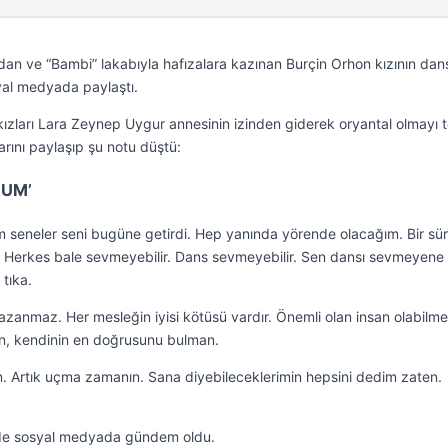
ından ve “Bambi” lakabıyla hafızalara kazınan Burçin Orhon kızının dan
yal medyada paylaştı.
kızları Lara Zeynep Uygur annesinin izinden giderek oryantal olmayı t
larını paylaşıp şu notu düştü:
RUM’
m seneler seni bugüne getirdi. Hep yanında yörende olacağım. Bir sü
r. Herkes bale sevmeyebilir. Dans sevmeyebilir. Sen dansı sevmeyene
 tıka.
azanmaz. Her mesleğin iyisi kötüsü vardır. Önemli olan insan olabilme
an, kendinin en doğrusunu bulman.
n. Artık uçma zamanın. Sana diyebileceklerimin hepsini dedim zaten.
rede sosyal medyada gündem oldu.