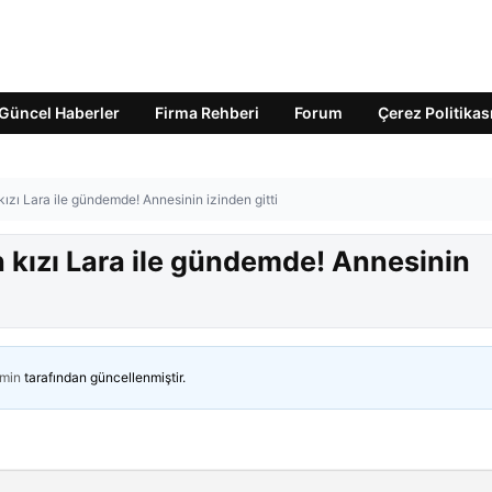
Güncel Haberler
Firma Rehberi
Forum
Çerez Politikas
kızı Lara ile gündemde! Annesinin izinden gitti
n kızı Lara ile gündemde! Annesinin
min
tarafından güncellenmiştir.