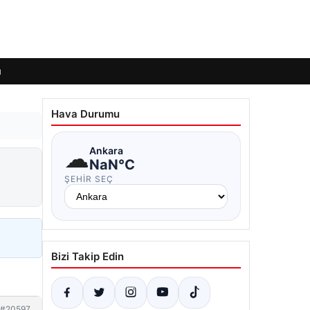
ı
Hava Durumu
☁
Ankara
NaN°C
ŞEHIR SEÇ
Bizi Takip Edin
#20597