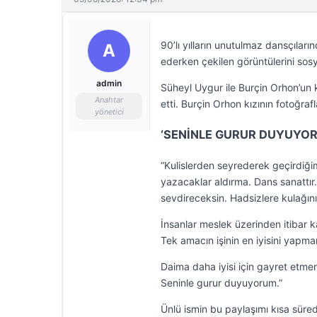
90’lı yılların unutulmaz dansçılar
A
ederken çekilen görüntülerini sos
admin
Süheyl Uygur ile Burçin Orhon’un 
Anahtar
etti. Burçin Orhon kızının fotoğraf
yönetici
‘SENİNLE GURUR DUYUYO
“Kulislerden seyrederek geçirdiği
yazacaklar aldırma. Dans sanattı
sevdireceksin. Hadsizlere kulağını
İnsanlar meslek üzerinden itibar k
Tek amacın işinin en iyisini yapm
Daima daha iyisi için gayret etme
Seninle gurur duyuyorum.”
Ünlü ismin bu paylaşımı kısa sü