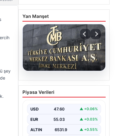
Yan Manşet
s
ercih
rü şey
 de
05.08.2026
Merkez Bankası faiz kararı
Piyasa Verileri
ne zaman? Ekonomistlerin
k.
nisan ayı faiz beklentisi
belli oldu
USD
47.60
▲ +0.06%
EUR
55.03
▲ +0.03%
ALTIN
6531.9
▲ +0.55%