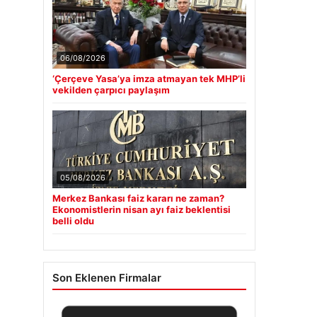
06/08/2026
‘Çerçeve Yasa’ya imza atmayan tek MHP’li
vekilden çarpıcı paylaşım
05/08/2026
Merkez Bankası faiz kararı ne zaman?
Ekonomistlerin nisan ayı faiz beklentisi
belli oldu
Son Eklenen Firmalar