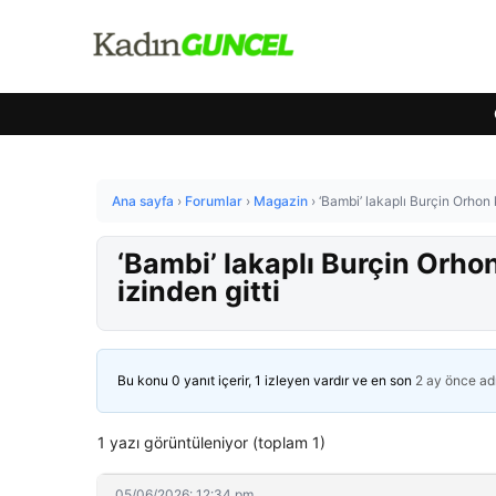
Ana sayfa
›
Forumlar
›
Magazin
›
‘Bambi’ lakaplı Burçin Orhon 
‘Bambi’ lakaplı Burçin Orho
izinden gitti
Bu konu 0 yanıt içerir, 1 izleyen vardır ve en son
2 ay önce
ad
1 yazı görüntüleniyor (toplam 1)
05/06/2026: 12:34 pm