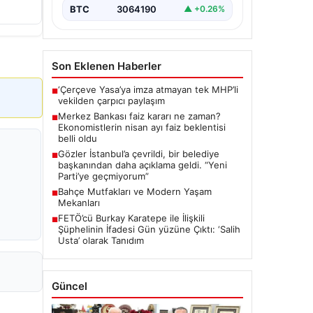
BTC
3064190
▲ +0.26%
Son Eklenen Haberler
‘Çerçeve Yasa’ya imza atmayan tek MHP’li
■
vekilden çarpıcı paylaşım
Merkez Bankası faiz kararı ne zaman?
■
Ekonomistlerin nisan ayı faiz beklentisi
belli oldu
Gözler İstanbul’a çevrildi, bir belediye
■
başkanından daha açıklama geldi. “Yeni
Parti’ye geçmiyorum”
Bahçe Mutfakları ve Modern Yaşam
■
Mekanları
FETÖ’cü Burkay Karatepe ile İlişkili
■
Şüphelinin İfadesi Gün yüzüne Çıktı: ‘Salih
Usta’ olarak Tanıdım
Güncel