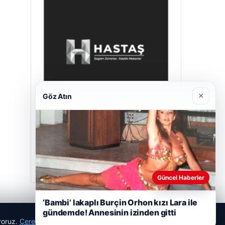
×
Göz Atın
Hastaş Beton
26/05/2026
Güncel Haberler
‘Bambi’ lakaplı Burçin Orhon kızı Lara ile
gündemde! Annesinin izinden gitti
ıyoruz.
Çerez Politikamız
Reddet
Kabul Et