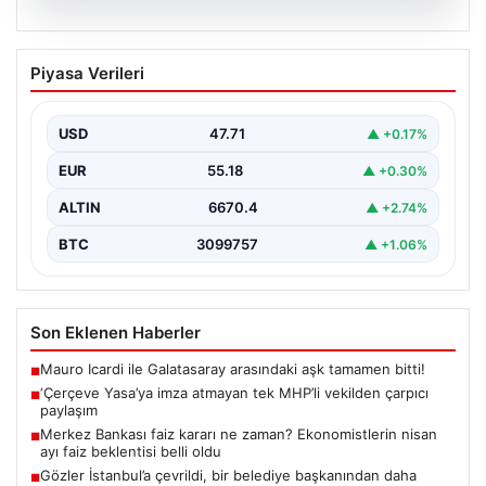
06.08.2026
‘Çerçeve Yasa’ya imza atmayan tek
Piyasa Verileri
MHP’li vekilden çarpıcı paylaşım
USD
47.71
▲ +0.17%
EUR
55.18
▲ +0.30%
ALTIN
6670.4
▲ +2.74%
BTC
3099757
▲ +1.06%
Son Eklenen Haberler
Mauro Icardi ile Galatasaray arasındaki aşk tamamen bitti!
■
‘Çerçeve Yasa’ya imza atmayan tek MHP’li vekilden çarpıcı
■
paylaşım
Merkez Bankası faiz kararı ne zaman? Ekonomistlerin nisan
■
ayı faiz beklentisi belli oldu
Gözler İstanbul’a çevrildi, bir belediye başkanından daha
■