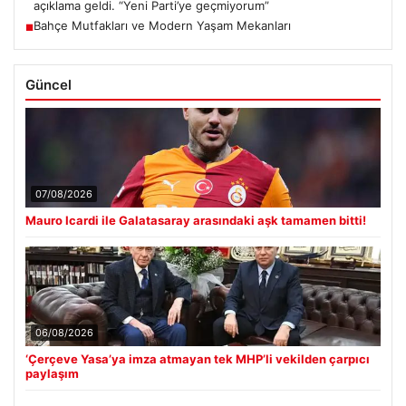
açıklama geldi. “Yeni Parti’ye geçmiyorum”
Bahçe Mutfakları ve Modern Yaşam Mekanları
■
Güncel
07/08/2026
Mauro Icardi ile Galatasaray arasındaki aşk tamamen bitti!
06/08/2026
‘Çerçeve Yasa’ya imza atmayan tek MHP’li vekilden çarpıcı
paylaşım