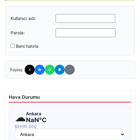
Kullanıcı adı:
Parola:
Beni hatırla
Paylaş:
Hava Durumu
☁
Ankara
NaN°C
ŞEHIR SEÇ