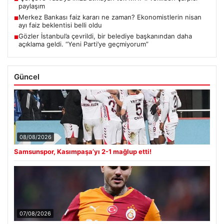
paylaşım
Merkez Bankası faiz kararı ne zaman? Ekonomistlerin nisan
■
ayı faiz beklentisi belli oldu
Gözler İstanbul’a çevrildi, bir belediye başkanından daha
■
açıklama geldi. “Yeni Parti’ye geçmiyorum”
Güncel
08/08/2026
Samsunspor, Kasımpaşa’yı 2-1 mağlup etti!
07/08/2026