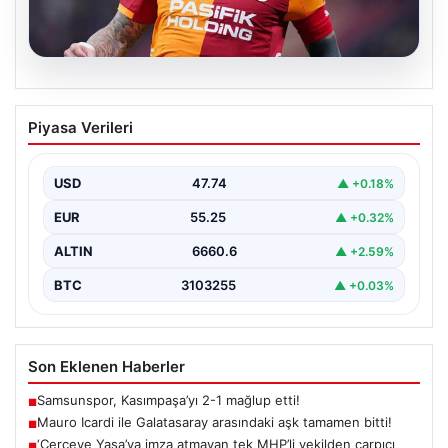
07.08.2026
Mauro Icardi ile Galatasaray arasındaki
Piyasa Verileri
aşk tamamen bitti!
USD
47.74
▲ +0.18%
EUR
55.25
▲ +0.32%
ALTIN
6660.6
▲ +2.59%
BTC
3103255
▲ +0.03%
Son Eklenen Haberler
Samsunspor, Kasımpaşa’yı 2-1 mağlup etti!
■
Mauro Icardi ile Galatasaray arasındaki aşk tamamen bitti!
■
‘Çerçeve Yasa’ya imza atmayan tek MHP’li vekilden çarpıcı
■