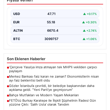
Piyasa Verileri
Ekonomistlerin nisan ayı faiz beklentisi
belli oldu
USD
47.71
▲ +0.17%
EUR
55.18
▲ +0.30%
ALTIN
6670.4
▲ +2.74%
BTC
3099757
▲ +1.06%
Son Eklenen Haberler
‘Çerçeve Yasa’ya imza atmayan tek MHP’li vekilden çarpıcı
■
paylaşım
Merkez Bankası faiz kararı ne zaman? Ekonomistlerin nisan
■
ayı faiz beklentisi belli oldu
Gözler İstanbul’a çevrildi, bir belediye başkanından daha
■
açıklama geldi. “Yeni Parti’ye geçmiyorum”
Bahçe Mutfakları ve Modern Yaşam Mekanları
■
FETÖ’cü Burkay Karatepe ile İlişkili Şüphelinin İfadesi Gün
■
yüzüne Çıktı: ‘Salih Usta’ olarak Tanıdım