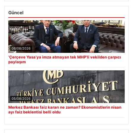
Güncel
06/08/2026
‘Çerçeve Yasa’ya imza atmayan tek MHP’li vekilden çarpıcı
paylaşım
05/08/2026
Merkez Bankası faiz kararı ne zaman? Ekonomistlerin nisan
ayı faiz beklentisi belli oldu