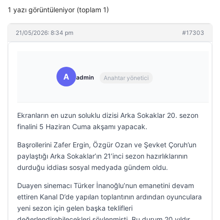
1 yazı görüntüleniyor (toplam 1)
21/05/2026: 8:34 pm
#17303
A
admin
Anahtar yönetici
Ekranların en uzun soluklu dizisi Arka Sokaklar 20. sezon
finalini 5 Haziran Cuma akşamı yapacak.
Başrollerini Zafer Ergin, Özgür Ozan ve Şevket Çoruh’un
paylaştığı Arka Sokaklar’ın 21’inci sezon hazırlıklarının
durduğu iddiası sosyal medyada gündem oldu.
Duayen sinemacı Türker İnanoğlu’nun emanetini devam
ettiren Kanal D’de yapılan toplantının ardından oyunculara
yeni sezon için gelen başka teklifleri
değerlendirebilecekleri söylenmişti. Bu durum 20 yıldır