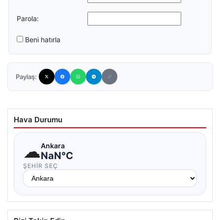
Parola:
Beni hatırla
Paylaş:
Hava Durumu
☁
Ankara
NaN°C
ŞEHIR SEÇ