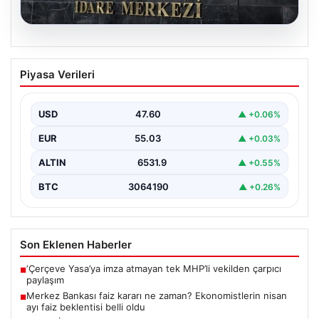
05.08.2026
Merkez Bankası faiz kararı ne zaman?
Piyasa Verileri
Ekonomistlerin nisan ayı faiz beklentisi
belli oldu
USD
47.60
▲ +0.06%
EUR
55.03
▲ +0.03%
ALTIN
6531.9
▲ +0.55%
BTC
3064190
▲ +0.26%
Son Eklenen Haberler
‘Çerçeve Yasa’ya imza atmayan tek MHP’li vekilden çarpıcı
■
paylaşım
Merkez Bankası faiz kararı ne zaman? Ekonomistlerin nisan
■
ayı faiz beklentisi belli oldu