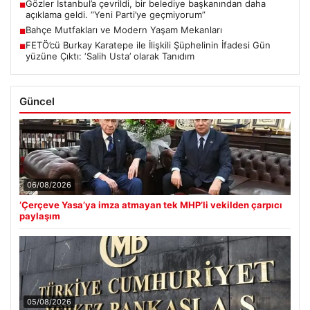
Gözler İstanbul’a çevrildi, bir belediye başkanından daha
■
açıklama geldi. “Yeni Parti’ye geçmiyorum”
Bahçe Mutfakları ve Modern Yaşam Mekanları
■
FETÖ’cü Burkay Karatepe ile İlişkili Şüphelinin İfadesi Gün
■
yüzüne Çıktı: ‘Salih Usta’ olarak Tanıdım
Güncel
06/08/2026
‘Çerçeve Yasa’ya imza atmayan tek MHP’li vekilden çarpıcı
paylaşım
05/08/2026