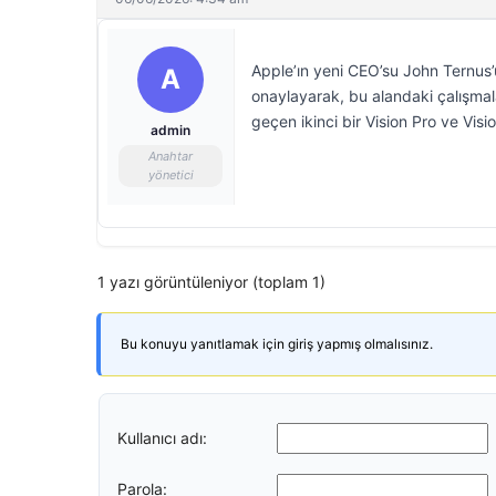
Apple’ın yeni CEO’su John Ternus’u
A
onaylayarak, bu alandaki çalışmalar
geçen ikinci bir Vision Pro ve Vision
admin
Anahtar
yönetici
1 yazı görüntüleniyor (toplam 1)
Bu konuyu yanıtlamak için giriş yapmış olmalısınız.
Kullanıcı adı:
Parola: