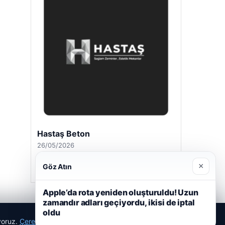
Hastaş Beton
26/05/2026
×
Göz Atın
Apple’da rota yeniden oluşturuldu! Uzun
zamandır adları geçiyordu, ikisi de iptal
oldu
ıyoruz.
Çerez Politikamız
Reddet
Kabul Et