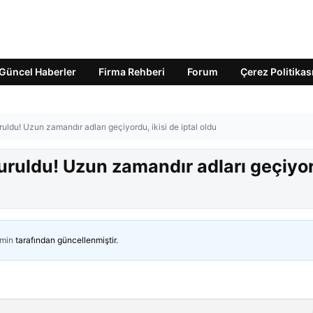
Güncel Haberler
Firma Rehberi
Forum
Çerez Politikas
uldu! Uzun zamandır adları geçiyordu, ikisi de iptal oldu
uruldu! Uzun zamandır adları geçiyo
min
tarafından güncellenmiştir.