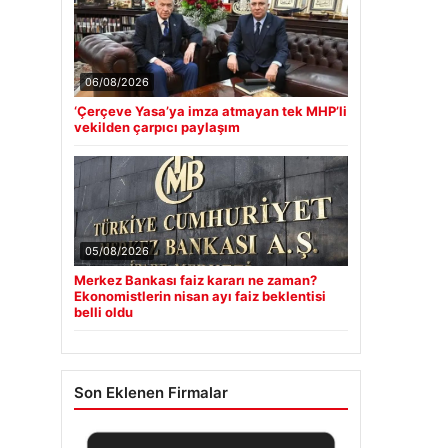
06/08/2026
‘Çerçeve Yasa’ya imza atmayan tek MHP’li
vekilden çarpıcı paylaşım
05/08/2026
Merkez Bankası faiz kararı ne zaman?
Ekonomistlerin nisan ayı faiz beklentisi
belli oldu
Son Eklenen Firmalar