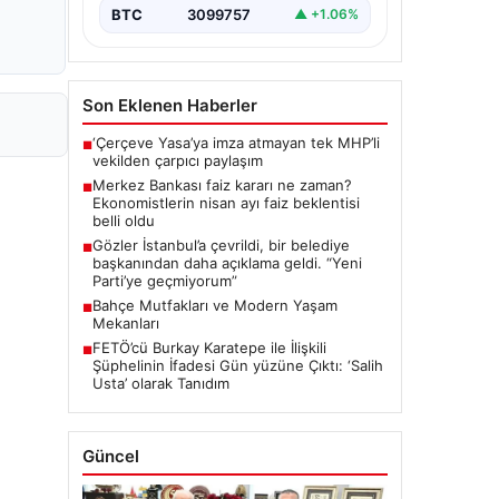
BTC
3099757
▲ +1.06%
Son Eklenen Haberler
‘Çerçeve Yasa’ya imza atmayan tek MHP’li
■
vekilden çarpıcı paylaşım
Merkez Bankası faiz kararı ne zaman?
■
Ekonomistlerin nisan ayı faiz beklentisi
belli oldu
Gözler İstanbul’a çevrildi, bir belediye
■
başkanından daha açıklama geldi. “Yeni
Parti’ye geçmiyorum”
Bahçe Mutfakları ve Modern Yaşam
■
Mekanları
FETÖ’cü Burkay Karatepe ile İlişkili
■
Şüphelinin İfadesi Gün yüzüne Çıktı: ‘Salih
Usta’ olarak Tanıdım
Güncel