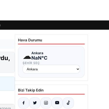
ı
Hava Durumu
☁
Ankara
rdu,
NaN°C
ŞEHIR SEÇ
Bizi Takip Edin
#20649