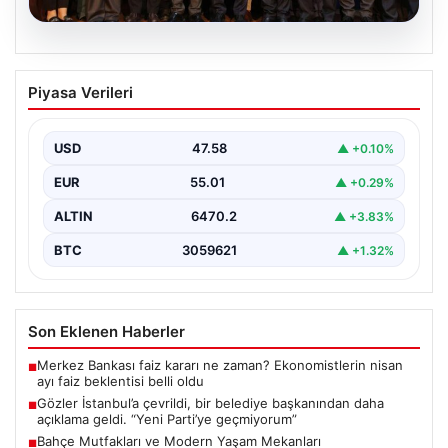
05.08.2026
Gözler İstanbul’a çevrildi, bir belediye
Piyasa Verileri
başkanından daha açıklama geldi. “Yeni
Parti’ye geçmiyorum”
USD
47.58
▲ +0.10%
{"title": "İstanbul'da Siyasi Gelişmeler ve Belediye
Başkanlarından Açıklamalar", "content": "İstanbul, son
EUR
55.01
▲ +0.29%
dönemde yaşanan siyasi…
ALTIN
6470.2
▲ +3.83%
BTC
3059621
▲ +1.32%
Son Eklenen Haberler
Merkez Bankası faiz kararı ne zaman? Ekonomistlerin nisan
■
ayı faiz beklentisi belli oldu
Gözler İstanbul’a çevrildi, bir belediye başkanından daha
■
açıklama geldi. “Yeni Parti’ye geçmiyorum”
Bahçe Mutfakları ve Modern Yaşam Mekanları
■