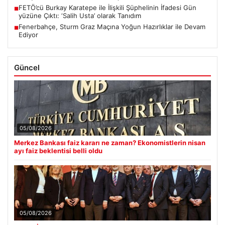
FETÖ’cü Burkay Karatepe ile İlişkili Şüphelinin İfadesi Gün
■
yüzüne Çıktı: ‘Salih Usta’ olarak Tanıdım
Fenerbahçe, Sturm Graz Maçına Yoğun Hazırlıklar ile Devam
■
Ediyor
Güncel
05/08/2026
Merkez Bankası faiz kararı ne zaman? Ekonomistlerin nisan
ayı faiz beklentisi belli oldu
05/08/2026