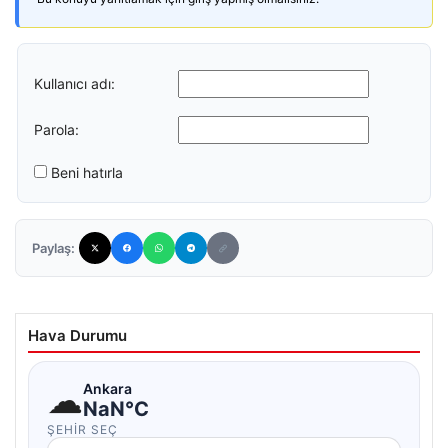
Kullanıcı adı:
Parola:
Beni hatırla
Paylaş:
Hava Durumu
☁
Ankara
NaN°C
ŞEHIR SEÇ