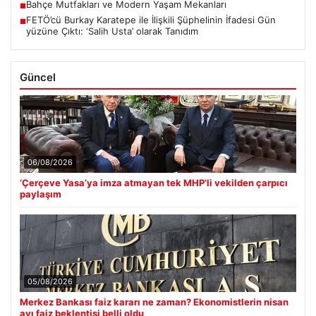
Bahçe Mutfakları ve Modern Yaşam Mekanları
■
FETÖ’cü Burkay Karatepe ile İlişkili Şüphelinin İfadesi Gün
■
yüzüne Çıktı: ‘Salih Usta’ olarak Tanıdım
Güncel
06/08/2026
‘Çerçeve Yasa’ya imza atmayan tek MHP’li vekilden çarpıcı
paylaşım
05/08/2026
Merkez Bankası faiz kararı ne zaman? Ekonomistlerin nisan
ayı faiz beklentisi belli oldu