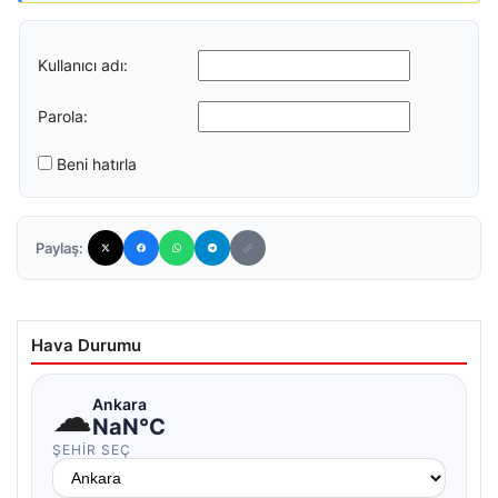
Kullanıcı adı:
Parola:
Beni hatırla
Paylaş:
Hava Durumu
☁
Ankara
NaN°C
ŞEHIR SEÇ