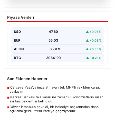
05.08.2026
Merkez Bankası faiz kararı ne zaman?
Piyasa Verileri
Ekonomistlerin nisan ayı faiz beklentisi
belli oldu
USD
47.60
▲ +0.06%
EUR
55.03
▲ +0.03%
ALTIN
6531.9
▲ +0.55%
BTC
3064190
▲ +0.26%
Son Eklenen Haberler
‘Çerçeve Yasa’ya imza atmayan tek MHP’li vekilden çarpıcı
■
paylaşım
Merkez Bankası faiz kararı ne zaman? Ekonomistlerin nisan
■
ayı faiz beklentisi belli oldu
Gözler İstanbul’a çevrildi, bir belediye başkanından daha
■
açıklama geldi. “Yeni Parti’ye geçmiyorum”