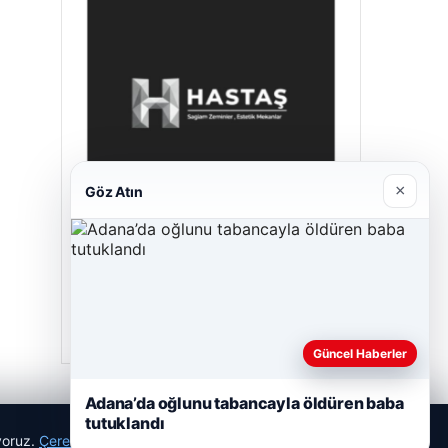
×
Göz Atın
Hastaş Beton
26/05/2026
Güncel Haberler
Adana’da oğlunu tabancayla öldüren baba
tutuklandı
ıyoruz.
Çerez Politikamız
Reddet
Kabul Et