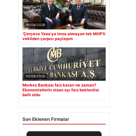
06/08/2026
‘Çerçeve Yasa’ya imza atmayan tek MHP’li
vekilden çarpıcı paylaşım
05/08/2026
Merkez Bankası faiz kararı ne zaman?
Ekonomistlerin nisan ayı faiz beklentisi
belli oldu
Son Eklenen Firmalar