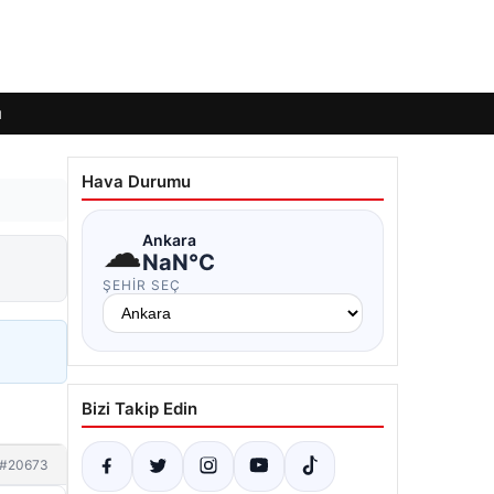
ı
Hava Durumu
☁
Ankara
NaN°C
ŞEHIR SEÇ
Bizi Takip Edin
#20673