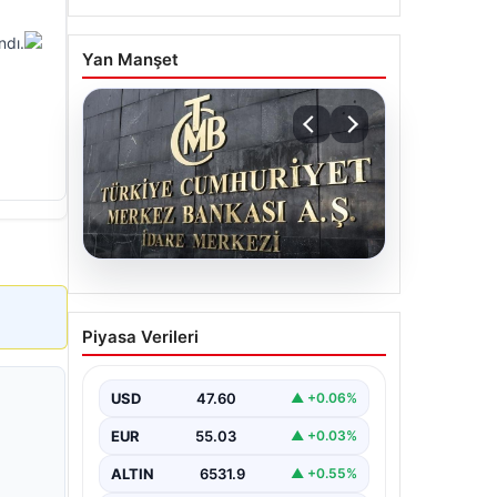
ndı.
Yan Manşet
05.08.2026
Merkez Bankası faiz kararı
Piyasa Verileri
ne zaman? Ekonomistlerin
nisan ayı faiz beklentisi
belli oldu
USD
47.60
▲ +0.06%
EUR
55.03
▲ +0.03%
ALTIN
6531.9
▲ +0.55%