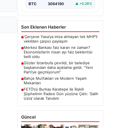
BTC
3064190
▲ +0.26%
Son Eklenen Haberler
‘Çerçeve Yasa’ya imza atmayan tek MHP’li
■
vekilden çarpıcı paylaşım
Merkez Bankası faiz kararı ne zaman?
■
Ekonomistlerin nisan ayı faiz beklentisi
belli oldu
Gözler İstanbul’a çevrildi, bir belediye
■
başkanından daha açıklama geldi. “Yeni
Parti’ye geçmiyorum”
Bahçe Mutfakları ve Modern Yaşam
■
Mekanları
FETÖ’cü Burkay Karatepe ile İlişkili
■
Şüphelinin İfadesi Gün yüzüne Çıktı: ‘Salih
Usta’ olarak Tanıdım
Güncel