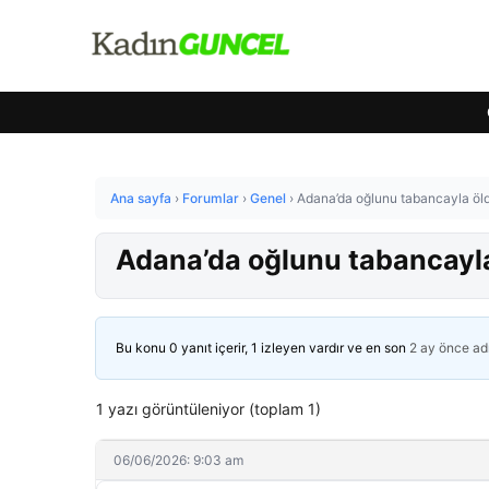
Ana sayfa
›
Forumlar
›
Genel
›
Adana’da oğlunu tabancayla öld
Adana’da oğlunu tabancayla
Bu konu 0 yanıt içerir, 1 izleyen vardır ve en son
2 ay önce
ad
1 yazı görüntüleniyor (toplam 1)
06/06/2026: 9:03 am