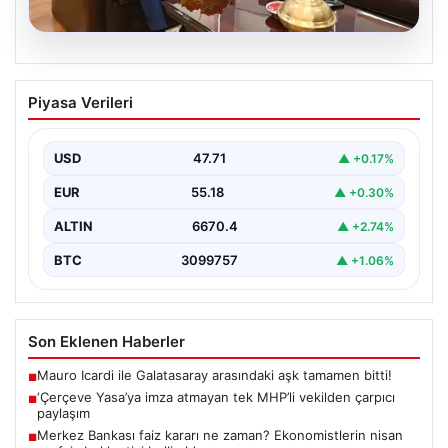
06.08.2026
‘Çerçeve Yasa’ya imza atmayan tek
Piyasa Verileri
MHP’li vekilden çarpıcı paylaşım
USD
47.71
▲ +0.17%
EUR
55.18
▲ +0.30%
ALTIN
6670.4
▲ +2.74%
BTC
3099757
▲ +1.06%
Son Eklenen Haberler
Mauro Icardi ile Galatasaray arasındaki aşk tamamen bitti!
■
‘Çerçeve Yasa’ya imza atmayan tek MHP’li vekilden çarpıcı
■
paylaşım
Merkez Bankası faiz kararı ne zaman? Ekonomistlerin nisan
■