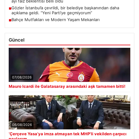
ayı faiz beklentisi belli oldu
Gözler İstanbul’a çevrildi, bir belediye başkanından daha
■
açıklama geldi. “Yeni Parti’ye geçmiyorum”
Bahçe Mutfakları ve Modern Yaşam Mekanları
■
Güncel
07/08/2026
Mauro Icardi ile Galatasaray arasındaki aşk tamamen bitti!
06/08/2026
‘Çerçeve Yasa’ya imza atmayan tek MHP’li vekilden çarpıcı
paylaşım