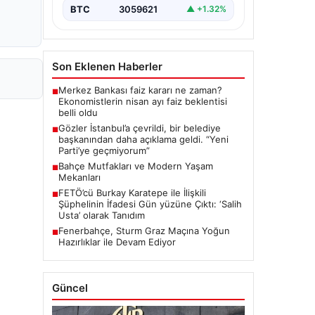
BTC
3059621
▲ +1.32%
Son Eklenen Haberler
Merkez Bankası faiz kararı ne zaman?
■
Ekonomistlerin nisan ayı faiz beklentisi
belli oldu
Gözler İstanbul’a çevrildi, bir belediye
■
başkanından daha açıklama geldi. “Yeni
Parti’ye geçmiyorum”
Bahçe Mutfakları ve Modern Yaşam
■
Mekanları
FETÖ’cü Burkay Karatepe ile İlişkili
■
Şüphelinin İfadesi Gün yüzüne Çıktı: ‘Salih
Usta’ olarak Tanıdım
Fenerbahçe, Sturm Graz Maçına Yoğun
■
Hazırlıklar ile Devam Ediyor
Güncel