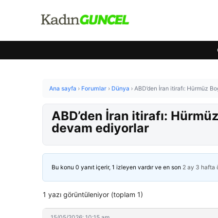
Ana sayfa
›
Forumlar
›
Dünya
›
ABD’den İran itirafı: Hürmüz Bo
ABD’den İran itirafı: Hürmü
devam ediyorlar
Bu konu 0 yanıt içerir, 1 izleyen vardır ve en son
2 ay 3 hafta
1 yazı görüntüleniyor (toplam 1)
15/05/2026: 10:15 am