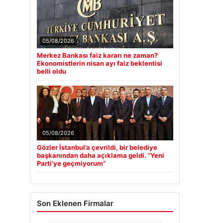
05/08/2026
Merkez Bankası faiz kararı ne zaman?
Ekonomistlerin nisan ayı faiz beklentisi
belli oldu
05/08/2026
Gözler İstanbul’a çevrildi, bir belediye
başkanından daha açıklama geldi. “Yeni
Parti’ye geçmiyorum”
Son Eklenen Firmalar