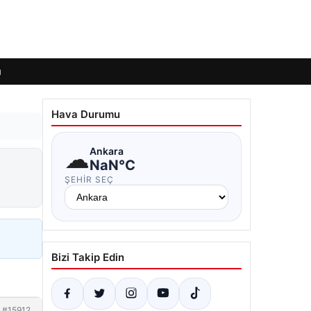
ı
Hava Durumu
☁
Ankara
NaN°C
ŞEHIR SEÇ
Bizi Takip Edin
#15912