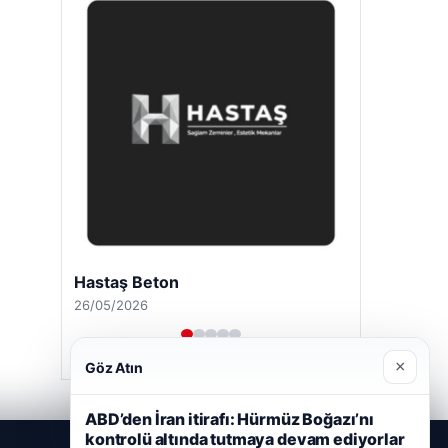
Hastaş Beton
26/05/2026
×
Göz Atın
ABD’den İran itirafı: Hürmüz Boğazı’nı
kontrolü altında tutmaya devam ediyorlar