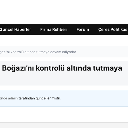
Güncel Haberler
Firma Rehberi
Forum
Çerez Politikas
ğazı’nı kontrolü altında tutmaya devam ediyorlar
z Boğazı’nı kontrolü altında tutmaya
 önce
admin
tarafından güncellenmiştir.