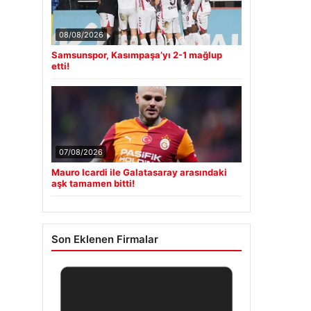
08/08/2026
Samsunspor, Kasımpaşa’yı 2-1 mağlup
etti!
07/08/2026
Mauro Icardi ile Galatasaray arasındaki
aşk tamamen bitti!
Son Eklenen Firmalar