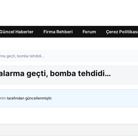
Güncel Haberler
Firma Rehberi
Forum
Çerez Politikas
arma geçti, bomba tehdidi…
r alarma geçti, bomba tehdidi…
min
tarafından güncellenmiştir.