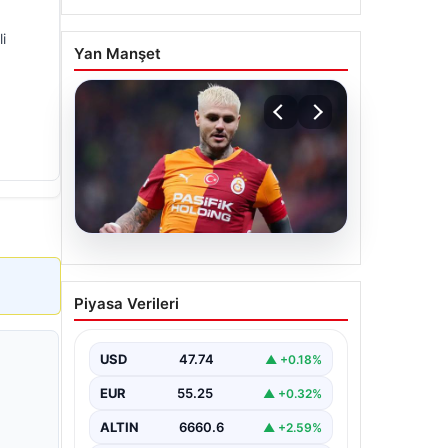
i
Yan Manşet
07.08.2026
Mauro Icardi ile
Piyasa Verileri
Galatasaray arasındaki
aşk tamamen bitti!
USD
47.74
▲ +0.18%
EUR
55.25
▲ +0.32%
ALTIN
6660.6
▲ +2.59%