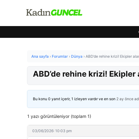
Ana sayfa
›
Forumlar
›
Dünya
›
ABD’de rehine krizi! Ekipler al
ABD’de rehine krizi! Ekiple
Bu konu 0 yanıt içerir, 1 izleyen vardır ve en son
2 ay önce
ad
1 yazı görüntüleniyor (toplam 1)
03/06/2026: 10:03 pm