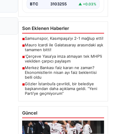
BTC
3103255
▲ +0.03%
Son Eklenen Haberler
Samsunspor, Kasımpaşa’yı 2-1 mağlup etti!
■
Mauro Icardi ile Galatasaray arasındaki aşk
■
tamamen bitti!
‘Çerçeve Yasa’ya imza atmayan tek MHP’li
■
vekilden çarpıcı paylaşım
Merkez Bankası faiz kararı ne zaman?
■
Ekonomistlerin nisan ayı faiz beklentisi
belli oldu
Gözler İstanbul’a çevrildi, bir belediye
■
başkanından daha açıklama geldi. “Yeni
Parti’ye geçmiyorum”
Güncel