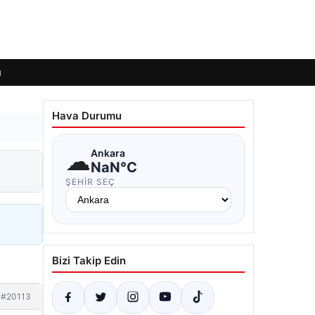
ı
Hava Durumu
☁
Ankara
NaN°C
ŞEHIR SEÇ
Bizi Takip Edin
#20113