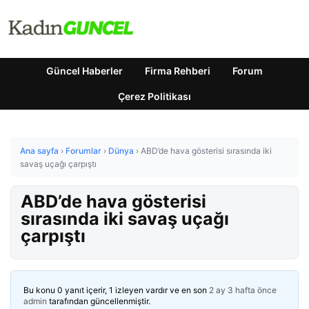
Güncel Haberler
Firma Rehberi
Forum
Çerez Politikası
Ana sayfa
›
Forumlar
›
Dünya
›
ABD’de hava gösterisi sırasında iki
savaş uçağı çarpıştı
ABD’de hava gösterisi
sırasında iki savaş uçağı
çarpıştı
Bu konu 0 yanıt içerir, 1 izleyen vardır ve en son
2 ay 3 hafta önce
admin
tarafından güncellenmiştir.