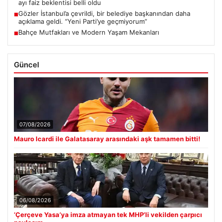
ayı faiz beklentisi belli oldu
Gözler İstanbul’a çevrildi, bir belediye başkanından daha
■
açıklama geldi. “Yeni Parti’ye geçmiyorum”
Bahçe Mutfakları ve Modern Yaşam Mekanları
■
Güncel
07/08/2026
Mauro Icardi ile Galatasaray arasındaki aşk tamamen bitti!
06/08/2026
‘Çerçeve Yasa’ya imza atmayan tek MHP’li vekilden çarpıcı