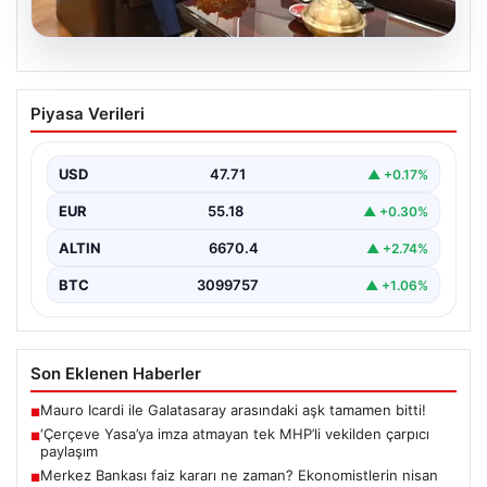
06.08.2026
‘Çerçeve Yasa’ya imza atmayan tek
Piyasa Verileri
MHP’li vekilden çarpıcı paylaşım
USD
47.71
▲ +0.17%
EUR
55.18
▲ +0.30%
ALTIN
6670.4
▲ +2.74%
BTC
3099757
▲ +1.06%
Son Eklenen Haberler
Mauro Icardi ile Galatasaray arasındaki aşk tamamen bitti!
■
‘Çerçeve Yasa’ya imza atmayan tek MHP’li vekilden çarpıcı
■
paylaşım
Merkez Bankası faiz kararı ne zaman? Ekonomistlerin nisan
■