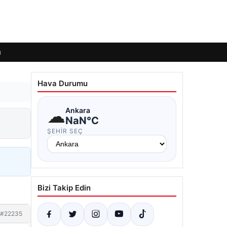
ı
Hava Durumu
☁
Ankara
NaN°C
ŞEHIR SEÇ
Bizi Takip Edin
#22235