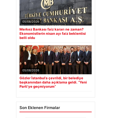
05/08/2026
Merkez Bankası faiz kararı ne zaman?
Ekonomistlerin nisan ayı faiz beklentisi
belli oldu
05/08/2026
Gözler İstanbul’a çevrildi, bir belediye
başkanından daha açıklama geldi. “Yeni
Parti’ye geçmiyorum”
Son Eklenen Firmalar