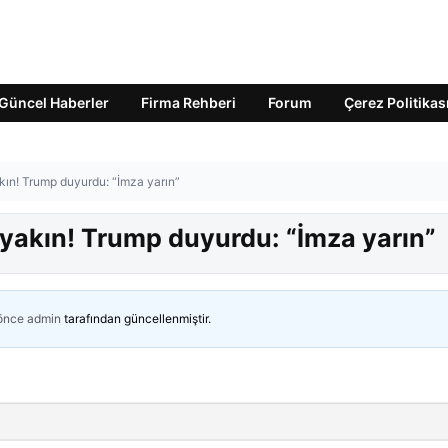
Güncel Haberler
Firma Rehberi
Forum
Çerez Politikas
ın! Trump duyurdu: “İmza yarın”
yakın! Trump duyurdu: “İmza yarın”
 önce
admin
tarafından güncellenmiştir.