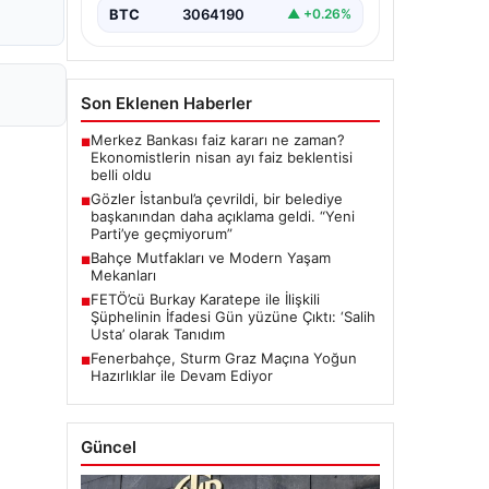
BTC
3064190
▲ +0.26%
Son Eklenen Haberler
Merkez Bankası faiz kararı ne zaman?
■
Ekonomistlerin nisan ayı faiz beklentisi
belli oldu
Gözler İstanbul’a çevrildi, bir belediye
■
başkanından daha açıklama geldi. “Yeni
Parti’ye geçmiyorum”
Bahçe Mutfakları ve Modern Yaşam
■
Mekanları
FETÖ’cü Burkay Karatepe ile İlişkili
■
Şüphelinin İfadesi Gün yüzüne Çıktı: ‘Salih
Usta’ olarak Tanıdım
Fenerbahçe, Sturm Graz Maçına Yoğun
■
Hazırlıklar ile Devam Ediyor
Güncel