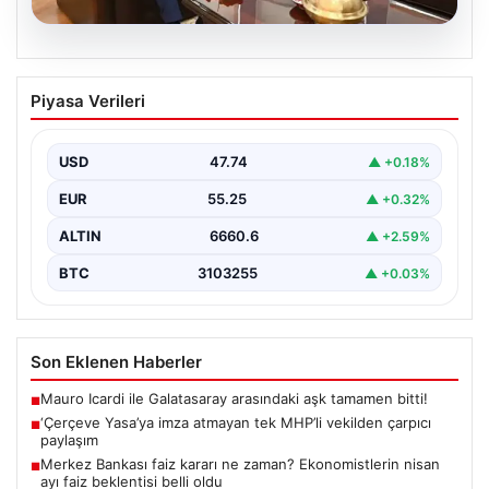
06.08.2026
‘Çerçeve Yasa’ya imza atmayan tek
Piyasa Verileri
MHP’li vekilden çarpıcı paylaşım
USD
47.74
▲ +0.18%
EUR
55.25
▲ +0.32%
ALTIN
6660.6
▲ +2.59%
BTC
3103255
▲ +0.03%
Son Eklenen Haberler
Mauro Icardi ile Galatasaray arasındaki aşk tamamen bitti!
■
‘Çerçeve Yasa’ya imza atmayan tek MHP’li vekilden çarpıcı
■
paylaşım
Merkez Bankası faiz kararı ne zaman? Ekonomistlerin nisan
■
ayı faiz beklentisi belli oldu