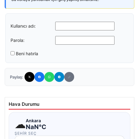
Kullanıcı adı:
Parola:
Beni hatırla
Paylaş:
Hava Durumu
☁
Ankara
NaN°C
ŞEHIR SEÇ