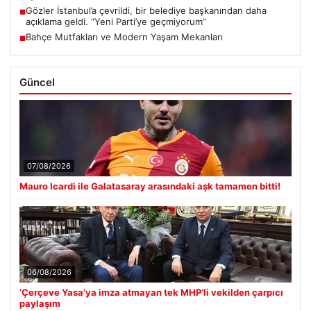
Gözler İstanbul’a çevrildi, bir belediye başkanından daha
■
açıklama geldi. “Yeni Parti’ye geçmiyorum”
Bahçe Mutfakları ve Modern Yaşam Mekanları
■
Güncel
07/08/2026
Mauro Icardi ile Galatasaray arasındaki aşk tamamen bitti!
06/08/2026
‘Çerçeve Yasa’ya imza atmayan tek MHP’li vekilden çarpıcı
paylaşım