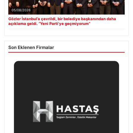
05/08/2026
Gözler İstanbul’a çevrildi, bir belediye başkanından daha
açıklama geldi. “Yeni Parti’ye geçmiyorum”
Son Eklenen Firmalar