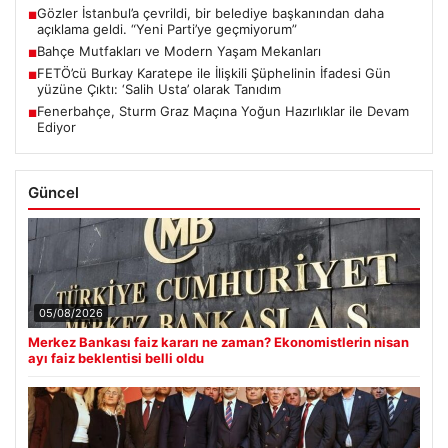
Gözler İstanbul’a çevrildi, bir belediye başkanından daha
■
açıklama geldi. “Yeni Parti’ye geçmiyorum”
Bahçe Mutfakları ve Modern Yaşam Mekanları
■
FETÖ’cü Burkay Karatepe ile İlişkili Şüphelinin İfadesi Gün
■
yüzüne Çıktı: ‘Salih Usta’ olarak Tanıdım
Fenerbahçe, Sturm Graz Maçına Yoğun Hazırlıklar ile Devam
■
Ediyor
Güncel
05/08/2026
Merkez Bankası faiz kararı ne zaman? Ekonomistlerin nisan
ayı faiz beklentisi belli oldu