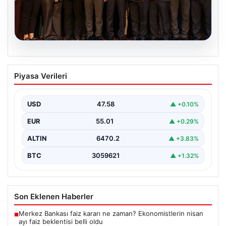
05.08.2026
Gözler İstanbul’a çevrildi, bir belediye
Piyasa Verileri
başkanından daha açıklama geldi. “Yeni
Parti’ye geçmiyorum”
USD
47.58
▲ +0.10%
{"title": "İstanbul'da Siyasi Gelişmeler ve Belediye
Başkanlarından Açıklamalar", "content": "İstanbul, son
EUR
55.01
▲ +0.29%
dönemde yaşanan siyasi…
ALTIN
6470.2
▲ +3.83%
BTC
3059621
▲ +1.32%
Son Eklenen Haberler
Merkez Bankası faiz kararı ne zaman? Ekonomistlerin nisan
■
ayı faiz beklentisi belli oldu