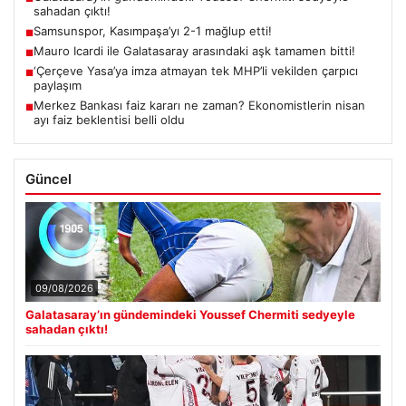
sahadan çıktı!
Samsunspor, Kasımpaşa’yı 2-1 mağlup etti!
■
Mauro Icardi ile Galatasaray arasındaki aşk tamamen bitti!
■
‘Çerçeve Yasa’ya imza atmayan tek MHP’li vekilden çarpıcı
■
paylaşım
Merkez Bankası faiz kararı ne zaman? Ekonomistlerin nisan
■
ayı faiz beklentisi belli oldu
Güncel
09/08/2026
Galatasaray’ın gündemindeki Youssef Chermiti sedyeyle
sahadan çıktı!