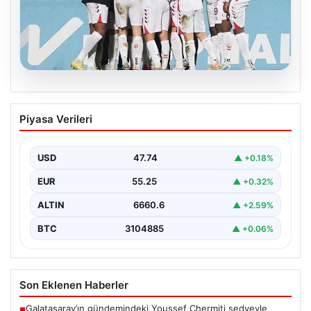
08.08.2026
Samsunspor, Kasımpaşa’yı 2-1 mağlup
Piyasa Verileri
etti!
USD
47.74
▲ +0.18%
EUR
55.25
▲ +0.32%
ALTIN
6660.6
▲ +2.59%
BTC
3104885
▲ +0.06%
Son Eklenen Haberler
Galatasaray’ın gündemindeki Youssef Chermiti sedyeyle
■