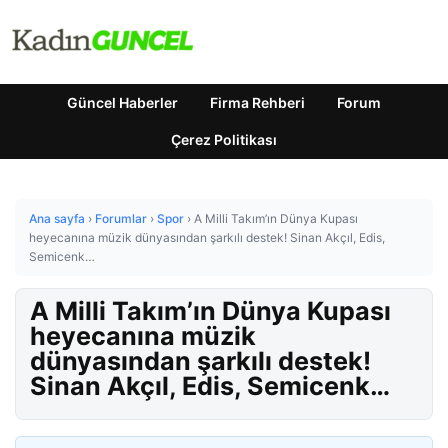
Güncel Haberler
Firma Rehberi
Forum
Çerez Politikası
Ana sayfa
›
Forumlar
›
Spor
›
A Milli Takım’ın Dünya Kupası
heyecanına müzik dünyasından şarkılı destek! Sinan Akçıl, Edis,
Semicenk…
A Milli Takım’ın Dünya Kupası
heyecanına müzik
dünyasından şarkılı destek!
Sinan Akçıl, Edis, Semicenk…