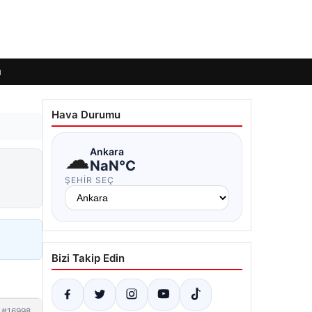
ı
Hava Durumu
☁
Ankara
NaN°C
ŞEHIR SEÇ
Bizi Takip Edin
#16998