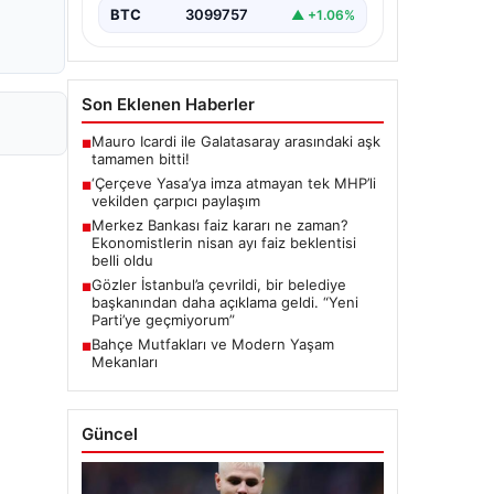
BTC
3099757
▲ +1.06%
Son Eklenen Haberler
Mauro Icardi ile Galatasaray arasındaki aşk
■
tamamen bitti!
‘Çerçeve Yasa’ya imza atmayan tek MHP’li
■
vekilden çarpıcı paylaşım
Merkez Bankası faiz kararı ne zaman?
■
Ekonomistlerin nisan ayı faiz beklentisi
belli oldu
Gözler İstanbul’a çevrildi, bir belediye
■
başkanından daha açıklama geldi. “Yeni
Parti’ye geçmiyorum”
Bahçe Mutfakları ve Modern Yaşam
■
Mekanları
Güncel