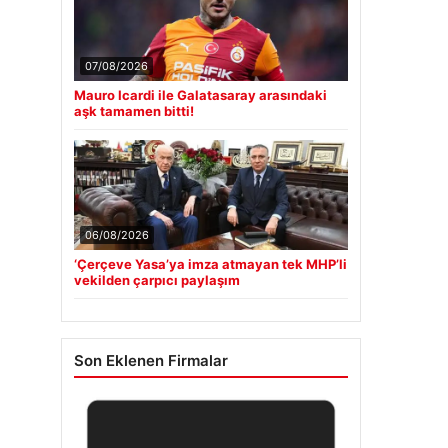
07/08/2026
Mauro Icardi ile Galatasaray arasındaki
aşk tamamen bitti!
06/08/2026
‘Çerçeve Yasa’ya imza atmayan tek MHP’li
vekilden çarpıcı paylaşım
Son Eklenen Firmalar