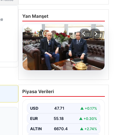
Yan Manşet
ge
06.08.2026
‘Çerçeve Yasa’ya imza
Piyasa Verileri
atmayan tek MHP’li
vekilden çarpıcı paylaşım
USD
47.71
▲ +0.17%
EUR
55.18
▲ +0.30%
ALTIN
6670.4
▲ +2.74%