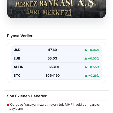
05.08.2026
Merkez Bankası faiz kararı ne zaman?
Piyasa Verileri
Ekonomistlerin nisan ayı faiz beklentisi
belli oldu
USD
47.60
▲ +0.06%
EUR
55.03
▲ +0.03%
ALTIN
6531.9
▲ +0.55%
BTC
3064190
▲ +0.26%
Son Eklenen Haberler
‘Çerçeve Yasa’ya imza atmayan tek MHP’li vekilden çarpıcı
■
paylaşım