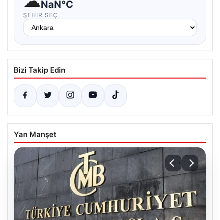
☁
NaN°C
ŞEHIR SEÇ
Bizi Takip Edin
Yan Manşet