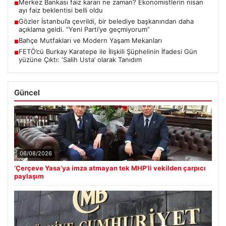
Merkez Bankası faiz kararı ne zaman? Ekonomistlerin nisan
■
ayı faiz beklentisi belli oldu
Gözler İstanbul’a çevrildi, bir belediye başkanından daha
■
açıklama geldi. “Yeni Parti’ye geçmiyorum”
Bahçe Mutfakları ve Modern Yaşam Mekanları
■
FETÖ’cü Burkay Karatepe ile İlişkili Şüphelinin İfadesi Gün
■
yüzüne Çıktı: ‘Salih Usta’ olarak Tanıdım
Güncel
06/08/2026
‘Çerçeve Yasa’ya imza atmayan tek MHP’li vekilden çarpıcı
paylaşım