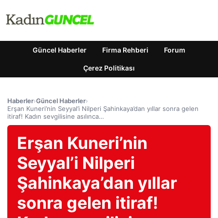
Güncel Haberler
Firma Rehberi
Forum
Çerez Politikası
Haberler
›
Güncel Haberler
›
Erşan Kuneri’nin Seyyal’i Nilperi Şahinkaya’dan yıllar sonra gelen
itiraf! Kadın sevgilisine asılınca…
Erşan Kuneri’nin
Seyyal’i Nilperi
Şahinkaya’dan yıllar
sonra gelen itiraf!