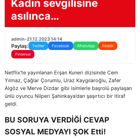
Kadın sevgilisine
asılınca…
admin
•
21.12.2023 14:14
Paylaş:
Twitter
Facebook
WhatsApp
Reddit
Pinterest
Netflix’te yayınlanan Erşan Kuneri dizisinde Cem
Yılmaz, Çağlar Çorumlu, Uraz Kaygılaroğlu, Zafer
Algöz ve Merve Dizdar gibi isimlerle başrolü paylaşan
ünlü oyuncu Nilperi Şahinkaya’dan şaşırtıcı bir itiraf
geldi.
BU SORUYA VERDİĞİ CEVAP
SOSYAL MEDYAYI ŞOK Etti!