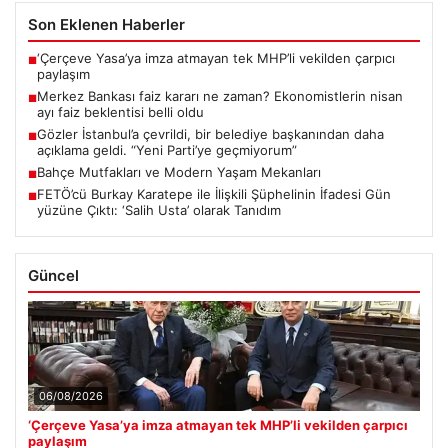
Son Eklenen Haberler
‘Çerçeve Yasa’ya imza atmayan tek MHP’li vekilden çarpıcı
■
paylaşım
Merkez Bankası faiz kararı ne zaman? Ekonomistlerin nisan
■
ayı faiz beklentisi belli oldu
Gözler İstanbul’a çevrildi, bir belediye başkanından daha
■
açıklama geldi. “Yeni Parti’ye geçmiyorum”
Bahçe Mutfakları ve Modern Yaşam Mekanları
■
FETÖ’cü Burkay Karatepe ile İlişkili Şüphelinin İfadesi Gün
■
yüzüne Çıktı: ‘Salih Usta’ olarak Tanıdım
Güncel
06/08/2026
‘Çerçeve Yasa’ya imza atmayan tek MHP’li vekilden çarpıcı
paylaşım