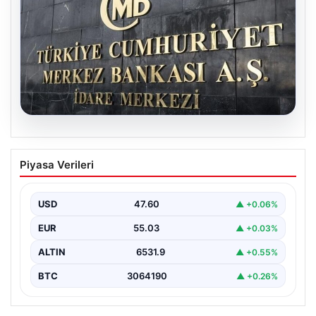
05.08.2026
Merkez Bankası faiz kararı ne zaman?
Piyasa Verileri
Ekonomistlerin nisan ayı faiz beklentisi
belli oldu
USD
47.60
▲ +0.06%
EUR
55.03
▲ +0.03%
ALTIN
6531.9
▲ +0.55%
BTC
3064190
▲ +0.26%