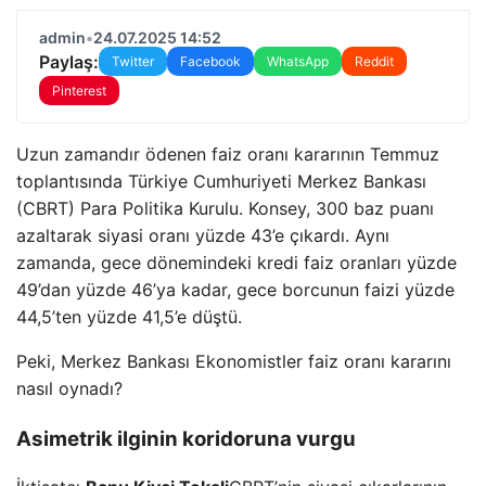
admin
•
24.07.2025 14:52
Paylaş:
Twitter
Facebook
WhatsApp
Reddit
Pinterest
Uzun zamandır ödenen faiz oranı kararının Temmuz
toplantısında Türkiye Cumhuriyeti Merkez Bankası
(CBRT) Para Politika Kurulu. Konsey, 300 baz puanı
azaltarak siyasi oranı yüzde 43’e çıkardı. Aynı
zamanda, gece dönemindeki kredi faiz oranları yüzde
49’dan yüzde 46’ya kadar, gece borcunun faizi yüzde
44,5’ten yüzde 41,5’e düştü.
Peki, Merkez Bankası Ekonomistler faiz oranı kararını
nasıl oynadı?
Asimetrik ilginin koridoruna vurgu