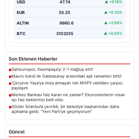
USD
47.74
▲ +0.18%
EUR
55.25
▲ +0.32%
ALTIN
6660.6
▲ +2.59%
BTC
3103255
▲ +0.03%
Son Eklenen Haberler
Samsunspor, Kasımpaşa’yı 2-1 mağlup etti!
■
Mauro Icardi ile Galatasaray arasındaki aşk tamamen bitti!
■
‘Çerçeve Yasa’ya imza atmayan tek MHP’li vekilden çarpıcı
■
paylaşım
Merkez Bankası faiz kararı ne zaman? Ekonomistlerin nisan
■
ayı faiz beklentisi belli oldu
Gözler İstanbul’a çevrildi, bir belediye başkanından daha
■
açıklama geldi. “Yeni Parti’ye geçmiyorum”
Güncel