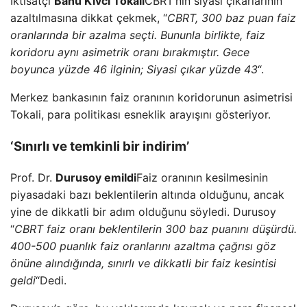
İktisatçı
Banu Kivci Tokali
CBRT’nin siyasi çıkarlarının
azaltılmasına dikkat çekmek, “
CBRT, 300 baz puan faiz
oranlarında bir azalma seçti. Bununla birlikte, faiz
koridoru aynı asimetrik oranı bırakmıştır. Gece
boyunca yüzde 46 ilginin; Siyasi çıkar yüzde 43
“.
Merkez bankasının faiz oranının koridorunun asimetrisi
Tokali, para politikası esneklik arayışını gösteriyor.
‘Sınırlı ve temkinli bir indirim’
Prof. Dr.
Durusoy emildi
Faiz oranının kesilmesinin
piyasadaki bazı beklentilerin altında olduğunu, ancak
yine de dikkatli bir adım olduğunu söyledi. Durusoy
“
CBRT faiz oranı beklentilerin 300 baz puanını düşürdü.
400-500 puanlık faiz oranlarını azaltma çağrısı göz
önüne alındığında, sınırlı ve dikkatli bir faiz kesintisi
geldi
“Dedi.