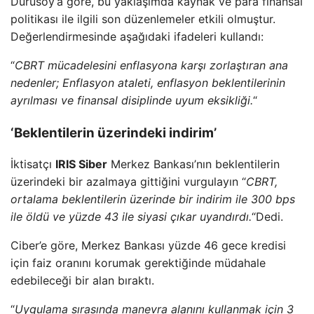
Durusoy’a göre, bu yaklaşımda kaynak ve para finansal
politikası ile ilgili son düzenlemeler etkili olmuştur.
Değerlendirmesinde aşağıdaki ifadeleri kullandı:
“
CBRT mücadelesini enflasyona karşı zorlaştıran ana
nedenler; Enflasyon ataleti, enflasyon beklentilerinin
ayrılması ve finansal disiplinde uyum eksikliği.
“
‘Beklentilerin üzerindeki indirim’
İktisatçı
IRIS Siber
Merkez Bankası’nın beklentilerin
üzerindeki bir azalmaya gittiğini vurgulayın “
CBRT,
ortalama beklentilerin üzerinde bir indirim ile 300 bps
ile öldü ve yüzde 43 ile siyasi çıkar uyandırdı.
“Dedi.
Ciber’e göre, Merkez Bankası yüzde 46 gece kredisi
için faiz oranını korumak gerektiğinde müdahale
edebileceği bir alan bıraktı.
“
Uygulama sırasında manevra alanını kullanmak için 3