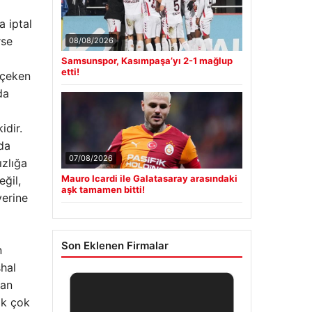
a iptal
rse
08/08/2026
Samsunspor, Kasımpaşa’yı 2-1 mağlup
etti!
t çeken
da
idir.
da
07/08/2026
ızlığa
Mauro Icardi ile Galatasaray arasındaki
eğil,
aşk tamamen bitti!
yerine
Son Eklenen Firmalar
n
shal
Yan
ak çok