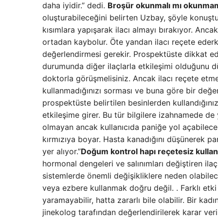
daha iyidir.” dedi.
Broşür okunmalı mı okunmam
oluşturabileceğini belirten Uzbay, şöyle konuştu:
kısımlara yapışarak ilacı almayı bırakıyor. Anc
ortadan kaybolur. Öte yandan ilacı reçete ederk
değerlendirmesi gerekir. Prospektüste dikkat ed
durumunda diğer ilaçlarla etkileşimi olduğunu dü
doktorla görüşmelisiniz. Ancak ilacı reçete etm
kullanmadığınızı sorması ve buna göre bir değer
prospektüste belirtilen besinlerden kullandığınız
etkileşime girer. Bu tür bilgilere izahnamede de 
olmayan ancak kullanıcıda paniğe yol açabilecek 
kırmızıya boyar. Hasta kanadığını düşünerek pan
yer alıyor.”
Doğum kontrol hapı reçetesiz kullan
hormonal dengeleri ve salınımları değiştiren ila
sistemlerde önemli değişikliklere neden olabile
veya ezbere kullanmak doğru değil. . Farklı etk
yaramayabilir, hatta zararlı bile olabilir. Bir k
jinekolog tarafından değerlendirilerek karar ve