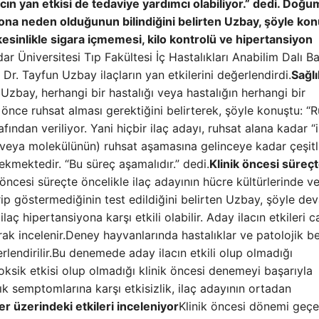
cın yan etkisi de tedaviye yardımcı olabiliyor.” dedi. Doğu
yona neden olduğunun bilindiğini belirten Uzbay, şöyle kon
kesinlikle sigara içmemesi, kilo kontrolü ve hipertansiyon
ar Üniversitesi Tıp Fakültesi İç Hastalıkları Anabilim Dalı B
Dr. Tayfun Uzbay ilaçların yan etkilerini değerlendirdi.
Sağlı
Uzbay, herhangi bir hastalığı veya hastalığın herhangi bir
 önce ruhsat alması gerektiğini belirterek, şöyle konuştu: “R
afından veriliyor. Yani hiçbir ilaç adayı, ruhsat alana kadar “i
(veya molekülünün) ruhsat aşamasına gelinceye kadar çeşitl
ekmektedir. “Bu süreç aşamalıdır.” dedi.
Klinik öncesi süreç
 öncesi süreçte öncelikle ilaç adayının hücre kültürlerinde ve 
ip göstermediğinin test edildiğini belirten Uzbay, şöyle de
laç hipertansiyona karşı etkili olabilir. Aday ilacın etkileri c
ak incelenir.Deney hayvanlarında hastalıklar ve patolojik bel
erlendirilir.Bu denemede aday ilacın etkili olup olmadığı
oksik etkisi olup olmadığı klinik öncesi denemeyi başarıyla
ık semptomlarına karşı etkisizlik, ilaç adayının ortadan
ler üzerindeki etkileri inceleniyor
Klinik öncesi dönemi geç