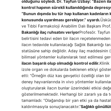
olduğunu söyledi. Dr. Tayfun Uzbay: “Bazen ila
kontrol hapının sürekli kullanıldığında depres
“Bunun dışında bu tür hap kullanan kadınların 
konusunda uyarılması gerekiyor.” uyardı.
Üsküd
ve Tıbbi Farmakoloji Anabilim Dalı Başkanı Prof. 
Bakanlığı ilaç ruhsatını veriyor
Profesör. Tayfun 
belirtisini tedavi eden bir ilacın reçetelenmeden
ilacın tedavide kullanılacağı Sağlık Bakanlığı tar
statüsüne sahip değildir. Aday ilaç maddesinin 
bilimsel yöntemler kullanılarak test edilmesi ger
ilacın başarılı olup olmadığı kontrol edilir.
Klinik
izole organ ve dokularda beklenen etkiyi göster
etti: “Örneğin düz kas gevşetici özelliği olan bir i
deney hayvanlarında in vivo yöntemler kullanılar
oluşturularak ilacın bunlar üzerindeki etkisi değ
gösterilmemektedir. Herhangi bir zararlı ya da t
tamamladı: “Olağandışı bir yan etki ya da hastal
kaldırılmasıyla sonuçlanacaktır.”
Sağlıklı gönüllü