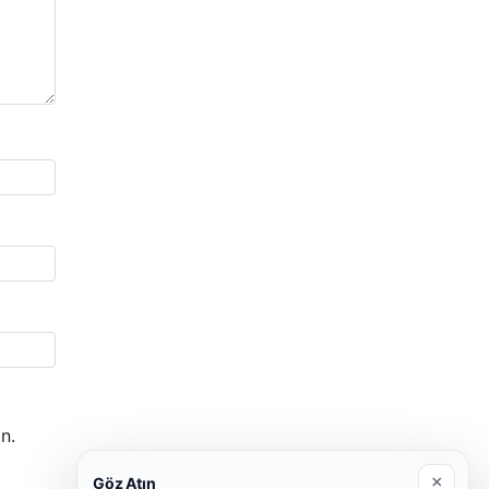
n.
×
Göz Atın