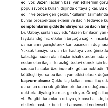
ediliyor. Bazen ilaçların bazı yan etkilerinin gö
popülasyonda kullanıldığında ortaya çıkar. Bu du
edilir ve tedavi geri çekilir. “Kullanım talimatınd
bunlar prospektüse eklenir ve ilacın tedavide ku
semptomlarını şiddetlendiriyorsa bu ilacın bir ya
Dr. Uzbay, şunları söyledi: “Bazen bir ilacın yan 
faydalandığımız etkilerin birçoğu sağlıklı insanlar
damarlarını genişleterek kan basıncının düşmesine 
Yüksek tansiyonu olan bir hastaya verdiğimizde
kabızlığa neden olan ilaçlar ishali durdurmada 
neden olan ilaçlar kabızlığı tedavi etmek için kulla
sadece hastalar üzerinde etki göstermektedir. “K
kötüleştiriyorsa bu ilacın yan etkisi olarak değerl
başvurmalısınız.
Çoklu ilaç kullanımında ilaç etk
durumun daha sık görülen bir durum olduğunu a
doktorla diyalog kurmak gerekiyor. Örneğin ilaçla
vb. Bu gibi durumların ortaya çıkması halinde, 
etkilerle hastalık belirtileri arasındaki nedens