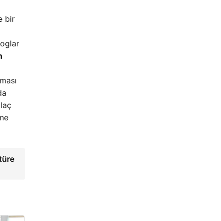
 bir
loglar
n
nması
da
ilaç
ine
türe