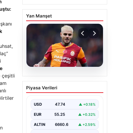
m
uştu:
Yan Manşet
aşkanı
k
uhsat,
laç”
i
te
çeşitli
07.08.2026
Mauro Icardi ile
vam
Piyasa Verileri
Galatasaray arasındaki
anlı
aşk tamamen bitti!
irtiler
USD
47.74
▲ +0.18%
EUR
55.25
▲ +0.32%
ALTIN
6660.6
▲ +2.59%
en