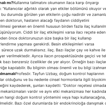
alı mı?
Kullanma talimatını okumanın ilaca karşı önyargı
 “Kullanıcılar ağırlıklı olarak yan etkiler bölümünü okuyor v
ak bu durumda görülen yan etkilerin çoğu nadirdir ve zamanl
en doktorun, hastanın alacağı faydanın ciddiyetini
ilmesi gereken en önemli hususun birden fazla ilaç kullanıl
şünüyorum. Ciddi bir ilaç etkileşimi varsa ilacı reçete eden
eden önce doktorunuzun size başka bir ilaç kullanıp
lendirme yapması gerekirdi. Besin etkileşimleri varsa
 sürece uzak durmalısınız. ilaç. Bazı ilaçlar çay ve kahve ile
yer verilmektedir. Ayrıca ilacın prospektüsünde geçici ve teh
bazı benzersiz özellikler de yer alıyor. Örneğin bazı ilaçlar
iğe kapılabilir. Bu bilginin olması önemli ve bu bilgi izahn
ılmamalı
Profesör. Tayfun Uzbay, doğum kontrol haplarının
çlar olduğunu ve bu nedenle cinsel hormonlarla ilgili biyoki
ceğini kaydederek, şunları kaydetti: “Doktor reçetesi olmad
i mekanizmaları vardır ve aynı etki mekanizması her kadında
adının hangi doğum kontrol yöntemini veya hapı kullanacağına,
rilmelidir. Bazı özel durumlarda bir endokrinoloğa danışmak 