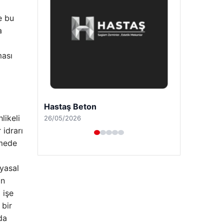
e bu
a
ması
Prenses Night Club
likeli
29/04/2026
 idrarı
amede
myasal
an
 işe
 bir
da