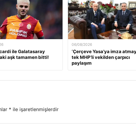
26
06/08/2026
cardi ile Galatasaray
‘Çerçeve Yasa’ya imza atma
aki aşk tamamen bitti!
tek MHP’li vekilden çarpıcı
paylaşım
nlar
*
ile işaretlenmişlerdir