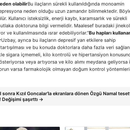
den olabilir
Bu ilaçların sürekli kullanıldığında monoamin
depresyona neden olduğu uzun zamandır bilinmektedir. Böyle
. Kullanıcı isteksizlik, enerji kaybı, karamsarlık ve sürekli
mutlaka doktoruna bilgi vermelidir. Maalesef buradaki jineko
ve kullanılmasında ısrar edebiliyorlar.”
Bu hapları kullana
r
Uzbay, ayrıca bu ilaçların depresif yan etkilere sahip
la tartışılması ve bu konuda doktorlara daha fazla veri sağla
ikle sigara içmemeli, kilo kontrolü ve hipertansiyon konusun
gösteriyorsa veya artıyorsa ve kilo alımı meydana geliyorsa 
ta sorun varsa farmakolojik olmayan doğum kontrol yöntemler
ıl sonra Kızıl Goncalar’la ekranlara dönen Özgü Namal teset
! Değişimi şaşırttı →