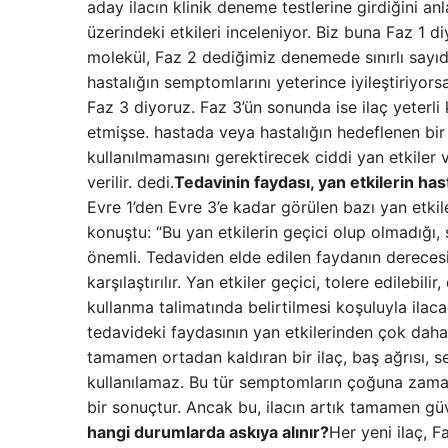
aday ilacın klinik deneme testlerine girdiğini an
üzerindeki etkileri inceleniyor. Biz buna Faz 1 d
molekül, Faz 2 dediğimiz denemede sınırlı sayıda il
hastalığın semptomlarını yeterince iyileştiriyor
Faz 3 diyoruz. Faz 3’ün sonunda ise ilaç yeterli 
etmişse. hastada veya hastalığın hedeflenen bi
kullanılmamasını gerektirecek ciddi yan etkiler 
verilir. dedi.
Tedavinin faydası, yan etkilerin hast
Evre 1’den Evre 3’e kadar görülen bazı yan etkile
konuştu: “Bu yan etkilerin geçici olup olmadığı,
önemli. Tedaviden elde edilen faydanın derecesi 
karşılaştırılır. Yan etkiler geçici, tolere edileb
kullanma talimatında belirtilmesi koşuluyla ilaca
tedavideki faydasının yan etkilerinden çok daha
tamamen ortadan kaldıran bir ilaç, baş ağrısı, 
kullanılamaz. Bu tür semptomların çoğuna zamanl
bir sonuçtur. Ancak bu, ilacın artık tamamen g
hangi durumlarda askıya alınır?
Her yeni ilaç, 