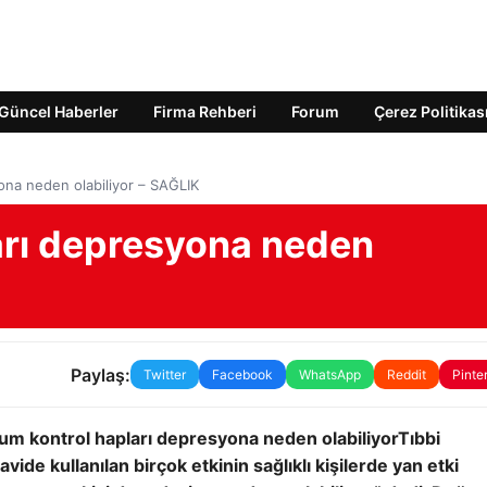
Güncel Haberler
Firma Rehberi
Forum
Çerez Politikas
ona neden olabiliyor – SAĞLIK
arı depresyona neden
Paylaş:
Twitter
Facebook
WhatsApp
Reddit
Pinte
m kontrol hapları depresyona neden olabiliyor
Tıbbi
vide kullanılan birçok etkinin sağlıklı kişilerde yan etki