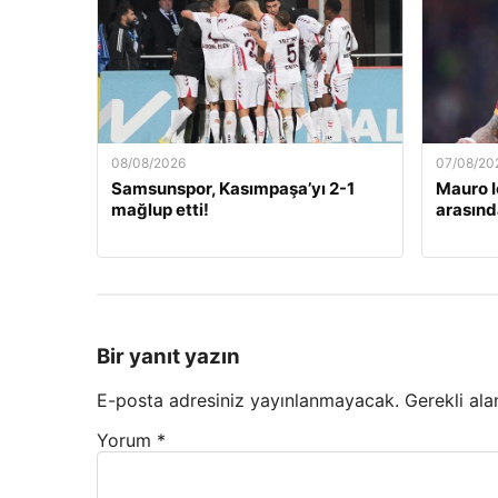
08/08/2026
07/08/20
Samsunspor, Kasımpaşa’yı 2-1
Mauro I
mağlup etti!
arasınd
Bir yanıt yazın
E-posta adresiniz yayınlanmayacak.
Gerekli ala
Yorum
*