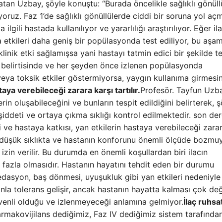
latan Uzbay, şöyle konuştu: “Burada öncelikle sağlıklı gönüll
iyoruz. Faz 1’de sağlıklı gönüllülerde ciddi bir soruna yol a
gili hastada kullanılıyor ve yararlılığı araştırılıyor. Eğer il
sa etkileri daha geniş bir popülasyonda test ediliyor, bu aşa
klinik etki sağlamışsa yani hastayı tatmin edici bir şekilde t
r belirtisinde ve her şeyden önce izlenen popülasyonda
veya toksik etkiler göstermiyorsa, yaygın kullanıma girmesin
aya verebileceği zarara karşı tartılır.
Profesör. Tayfun Uzb
rin oluşabileceğini ve bunların tespit edildiğini belirterek, 
 şiddeti ve ortaya çıkma sıklığı kontrol edilmektedir. son de
ve hastaya katkısı, yan etkilerin hastaya verebileceği zara
ilir, düşük sıklıkta ve hastanın konforunu önemli ölçüde bozmu
 izin verilir. Bu durumda en önemli koşullardan biri ilacın
 fazla olmasıdır. Hastanın hayatını tehdit eden bir durumu
sedasyon, baş dönmesi, uyuşukluk gibi yan etkileri nedeniyle
a tolerans gelişir, ancak hastanın hayatta kalması çok değ
üvenli olduğu ve izlenmeyeceği anlamına gelmiyor.
İlaç ruhsat
Farmakovijilans dediğimiz, Faz IV dediğimiz sistem tarafında