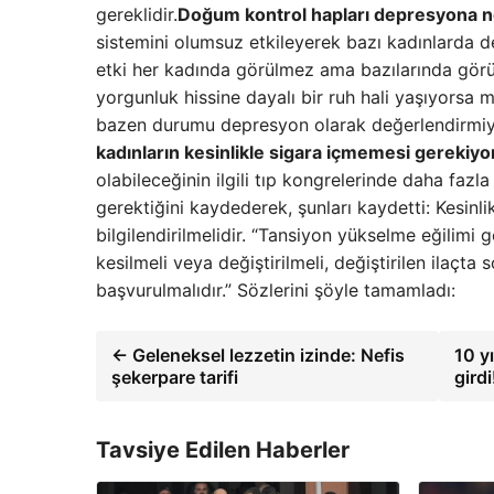
gereklidir.
Doğum kontrol hapları depresyona ne
sistemini olumsuz etkileyerek bazı kadınlarda 
etki her kadında görülmez ama bazılarında görülür
yorgunluk hissine dayalı bir ruh hali yaşıyorsa 
bazen durumu depresyon olarak değerlendirmiyor 
kadınların kesinlikle sigara içmemesi gerekiyo
olabileceğinin ilgili tıp kongrelerinde daha faz
gerektiğini kaydederek, şunları kaydetti: Kesinl
bilgilendirilmelidir. “Tansiyon yükselme eğilimi 
kesilmeli veya değiştirilmeli, değiştirilen ilaç
başvurulmalıdır.” Sözlerini şöyle tamamladı:
← Geleneksel lezzetin izinde: Nefis
10 y
şekerpare tarifi
girdi
Tavsiye Edilen Haberler