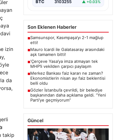
üler
BTC
3103255
▲ +0.03%
çmayan
aç
maya
Son Eklenen Haberler
edavi
Samsunspor, Kasımpaşa’yı 2-1 mağlup
■
etti!
e izin
Mauro Icardi ile Galatasaray arasındaki
■
aşk tamamen bitti!
ay,
‘Çerçeve Yasa’ya imza atmayan tek
■
şöyle
MHP’li vekilden çarpıcı paylaşım
rece
Merkez Bankası faiz kararı ne zaman?
■
Ekonomistlerin nisan ayı faiz beklentisi
rla da
belli oldu
yorsa,
Gözler İstanbul’a çevrildi, bir belediye
■
başkanından daha açıklama geldi. “Yeni
Parti’ye geçmiyorum”
erli
Güncel
ı
n takip