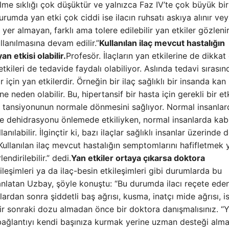
rülme sıklığı çok düşüktür ve yalnızca Faz IV’te çok büyük bir
rumda yan etki çok ciddi ise ilacın ruhsatı askıya alınır vey
a yer almayan, farklı ama tolere edilebilir yan etkiler gözleni
llanılmasına devam edilir.”
Kullanılan ilaç mevcut hastalığın
n etkisi olabilir.
Profesör. İlaçların yan etkilerine de dikka
etkileri de tedavide faydalı olabiliyor. Aslında tedavi sırasın
 için yan etkilerdir. Örneğin bir ilaç sağlıklı bir insanda kan
neden olabilir. Bu, hipertansif bir hasta için gerekli bir etk
 tansiyonunun normale dönmesini sağlıyor. Normal insanlar
ve dehidrasyonu önlemede etkiliyken, normal insanlarda kab
nılabilir. İlginçtir ki, bazı ilaçlar sağlıklı insanlar üzerinde d
ullanılan ilaç mevcut hastalığın semptomlarını hafifletmek 
endirilebilir.” dedi.
Yan etkiler ortaya çıkarsa doktora
ileşimleri ya da ilaç-besin etkileşimleri gibi durumlarda bu
nlatan Uzbay, şöyle konuştu: “Bu durumda ilacı reçete ede
rdan sonra şiddetli baş ağrısı, kusma, inatçı mide ağrısı, i
bir sonraki dozu almadan önce bir doktora danışmalısınız. “
el bağlantıyı kendi başınıza kurmak yerine uzman desteği alm