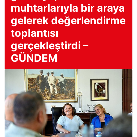
muhtarlarıyla bir araya
gelerek değerlendirme
toplantısı
gerçekleştirdi –
GÜNDEM