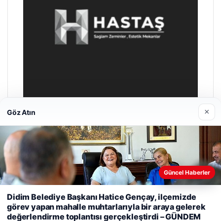
×
Göz Atın
Prenses Night Club
29/04/2026
Güncel Haberler
Web sitemizi nasıl kullandığınızı daha iyi anlayabilmek,
Didim Belediye Başkanı Hatice Gençay, ilçemizde
deneyiminizi kişiselleştirmek ve geliştirmek amacıyla çerezler
görev yapan mahalle muhtarlarıyla bir araya gelerek
kullanıyoruz.
Çerez Politikamız
değerlendirme toplantısı gerçekleştirdi – GÜNDEM