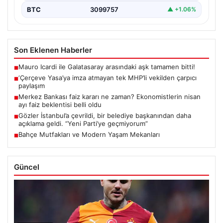
BTC
3099757
▲ +1.06%
Son Eklenen Haberler
Mauro Icardi ile Galatasaray arasındaki aşk tamamen bitti!
■
‘Çerçeve Yasa’ya imza atmayan tek MHP’li vekilden çarpıcı
■
paylaşım
Merkez Bankası faiz kararı ne zaman? Ekonomistlerin nisan
■
ayı faiz beklentisi belli oldu
Gözler İstanbul’a çevrildi, bir belediye başkanından daha
■
açıklama geldi. “Yeni Parti’ye geçmiyorum”
Bahçe Mutfakları ve Modern Yaşam Mekanları
■
Güncel