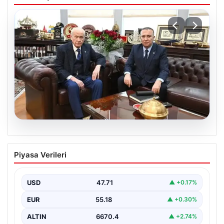
06.08.2026
‘Çerçeve Yasa’ya imza atmayan tek
Piyasa Verileri
MHP’li vekilden çarpıcı paylaşım
USD
47.71
▲ +0.17%
EUR
55.18
▲ +0.30%
ALTIN
6670.4
▲ +2.74%