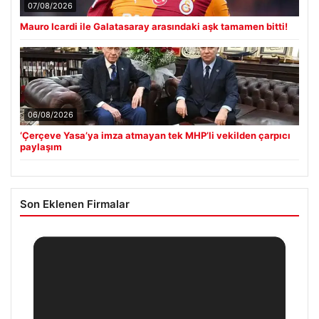
07/08/2026
Mauro Icardi ile Galatasaray arasındaki aşk tamamen bitti!
06/08/2026
‘Çerçeve Yasa’ya imza atmayan tek MHP’li vekilden çarpıcı
paylaşım
Son Eklenen Firmalar