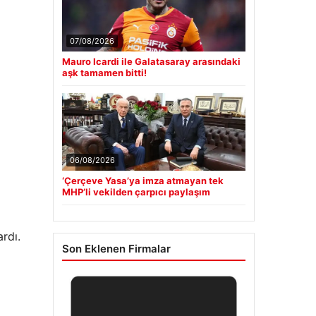
07/08/2026
Mauro Icardi ile Galatasaray arasındaki
aşk tamamen bitti!
06/08/2026
‘Çerçeve Yasa’ya imza atmayan tek
MHP’li vekilden çarpıcı paylaşım
rdı.
Son Eklenen Firmalar