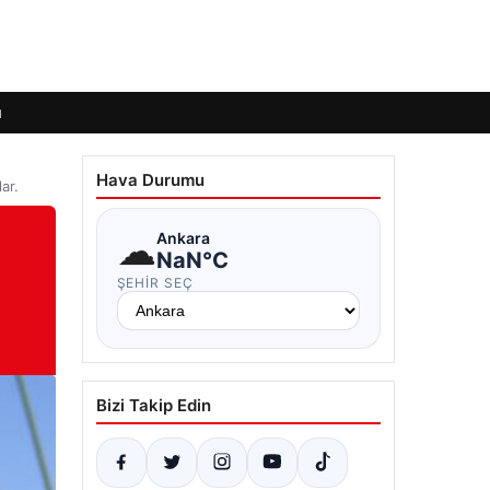
ı
Hava Durumu
ar.
☁
Ankara
NaN°C
ŞEHIR SEÇ
Bizi Takip Edin