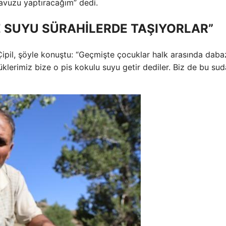
vuzu yaptıracağım” dedi.
E SUYU SÜRAHİLERDE TAŞIYORLAR”
 Çipil, şöyle konuştu: “Geçmişte çocuklar halk arasında daba
üklerimiz bize o pis kokulu suyu getir dediler. Biz de bu su