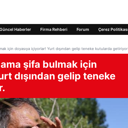
Güncel Haberler
Firma Rehberi
Forum
Çerez Politikas
k için doyasıya içiyorlar! Yurt dışından gelip teneke kutularda getiriyorl
ama şifa bulmak için
urt dışından gelip teneke
r.