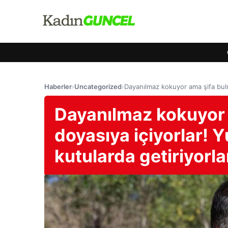
Haberler
›
Uncategorized
›
Dayanılmaz kokuyor ama şifa bulma
Dayanılmaz kokuyor 
doyasıya içiyorlar! Y
kutularda getiriyorla