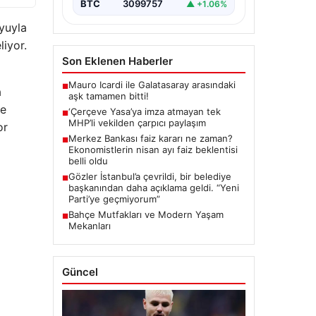
BTC
3099757
▲ +1.06%
yuyla
liyor.
Son Eklenen Haberler
Mauro Icardi ile Galatasaray arasındaki
■
a
aşk tamamen bitti!
ve
‘Çerçeve Yasa’ya imza atmayan tek
■
MHP’li vekilden çarpıcı paylaşım
or
Merkez Bankası faiz kararı ne zaman?
■
Ekonomistlerin nisan ayı faiz beklentisi
belli oldu
Gözler İstanbul’a çevrildi, bir belediye
■
başkanından daha açıklama geldi. “Yeni
Parti’ye geçmiyorum”
Bahçe Mutfakları ve Modern Yaşam
■
Mekanları
Güncel