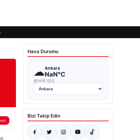
ı
Hava Durumu
☁
Ankara
NaN°C
ŞEHIR SEÇ
Bizi Takip Edin
rest
i.