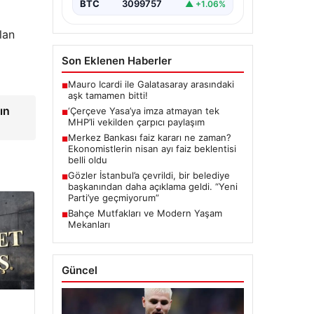
BTC
3099757
▲ +1.06%
lan
Son Eklenen Haberler
Mauro Icardi ile Galatasaray arasındaki
■
aşk tamamen bitti!
ın
‘Çerçeve Yasa’ya imza atmayan tek
■
MHP’li vekilden çarpıcı paylaşım
Merkez Bankası faiz kararı ne zaman?
■
Ekonomistlerin nisan ayı faiz beklentisi
belli oldu
Gözler İstanbul’a çevrildi, bir belediye
■
başkanından daha açıklama geldi. “Yeni
Parti’ye geçmiyorum”
Bahçe Mutfakları ve Modern Yaşam
■
Mekanları
Güncel