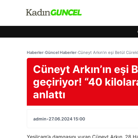
Haberler
›
Güncel Haberler
›
Cüneyt Arkın’ın eşi Betül Cürekl
Cüneyt Arkın’ın eşi B
geçiriyor! “40 kilol
anlattı
admin
•
27.06.2024 15:00
Yeşilçam’a damgasını vuran Cüneyt Arkın, 28 Ha