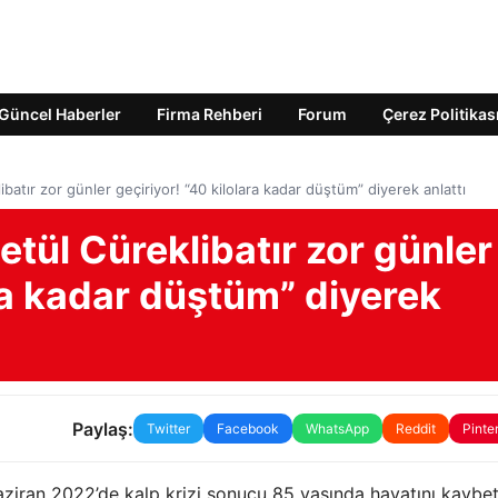
Güncel Haberler
Firma Rehberi
Forum
Çerez Politikas
ibatır zor günler geçiriyor! “40 kilolara kadar düştüm” diyerek anlattı
etül Cüreklibatır zor günler
ara kadar düştüm” diyerek
Paylaş:
Twitter
Facebook
WhatsApp
Reddit
Pinte
ziran 2022’de kalp krizi sonucu 85 yaşında hayatını kaybett