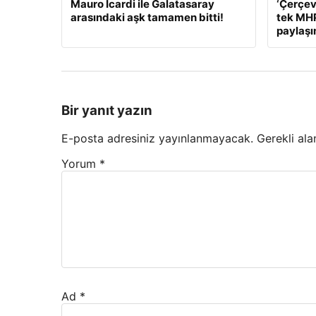
Mauro Icardi ile Galatasaray
‘Çerçev
arasındaki aşk tamamen bitti!
tek MHP
paylaş
Bir yanıt yazın
E-posta adresiniz yayınlanmayacak.
Gerekli ala
Yorum
*
Ad
*