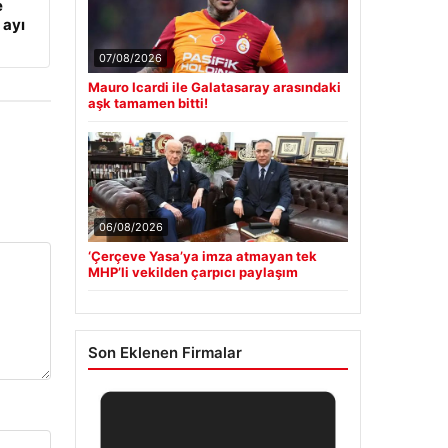
e
 ayı
07/08/2026
Mauro Icardi ile Galatasaray arasındaki
aşk tamamen bitti!
06/08/2026
‘Çerçeve Yasa’ya imza atmayan tek
MHP’li vekilden çarpıcı paylaşım
Son Eklenen Firmalar