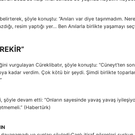
 belirterek, şöyle konuştu: “Anıları var diye taşınmadım. Ner
dığı, resim yaptığı yer… Ben Anılarla birlikte yaşamayı seç
REKİR”
ğini vurgulayan Cüreklibatır, şöyle konuştu: “Cüneyt’ten so
ya kadar verdim. Çok kötü bir şeydi. Şimdi birlikte toparl
”
i, şöyle devam etti: “Onların sayesinde yavaş yavaş iyileşiy
etmemeli.” (Habertürk)
IN
Canlı itiraf görenleri suskun