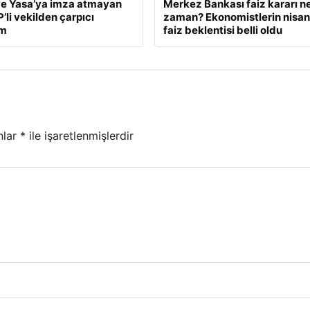
e Yasa’ya imza atmayan
Merkez Bankası faiz kararı n
’li vekilden çarpıcı
zaman? Ekonomistlerin nisan
ım
faiz beklentisi belli oldu
nlar
*
ile işaretlenmişlerdir