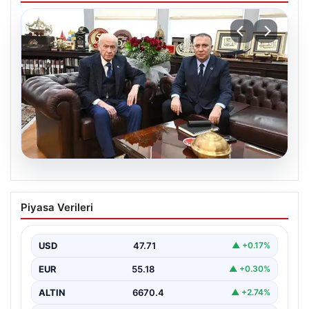
06.08.2026
‘Çerçeve Yasa’ya imza atmayan tek
Piyasa Verileri
MHP’li vekilden çarpıcı paylaşım
USD
47.71
▲ +0.17%
EUR
55.18
▲ +0.30%
ALTIN
6670.4
▲ +2.74%