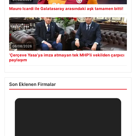
Mauro Icardi ile Galatasaray arasındaki aşk tamamen bitti!
06/08/2026
‘Çerçeve Yasa’ya imza atmayan tek MHP’li vekilden çarpıcı
paylaşım
Son Eklenen Firmalar