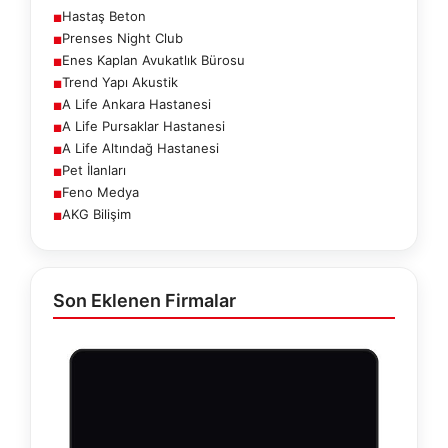
Hastaş Beton
■
Prenses Night Club
■
Enes Kaplan Avukatlık Bürosu
■
Trend Yapı Akustik
■
A Life Ankara Hastanesi
■
A Life Pursaklar Hastanesi
■
A Life Altındağ Hastanesi
■
Pet İlanları
■
Feno Medya
■
AKG Bilişim
■
Son Eklenen Firmalar