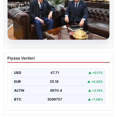
06.08.2026
‘Çerçeve Yasa’ya imza atmayan tek
Piyasa Verileri
MHP’li vekilden çarpıcı paylaşım
USD
47.71
▲ +0.17%
EUR
55.18
▲ +0.30%
ALTIN
6670.4
▲ +2.74%
BTC
3099757
▲ +1.06%