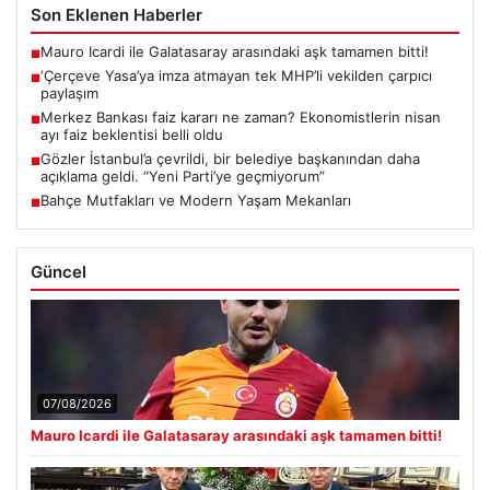
Son Eklenen Haberler
Mauro Icardi ile Galatasaray arasındaki aşk tamamen bitti!
■
‘Çerçeve Yasa’ya imza atmayan tek MHP’li vekilden çarpıcı
■
paylaşım
Merkez Bankası faiz kararı ne zaman? Ekonomistlerin nisan
■
ayı faiz beklentisi belli oldu
Gözler İstanbul’a çevrildi, bir belediye başkanından daha
■
açıklama geldi. “Yeni Parti’ye geçmiyorum”
Bahçe Mutfakları ve Modern Yaşam Mekanları
■
Güncel
07/08/2026
Mauro Icardi ile Galatasaray arasındaki aşk tamamen bitti!